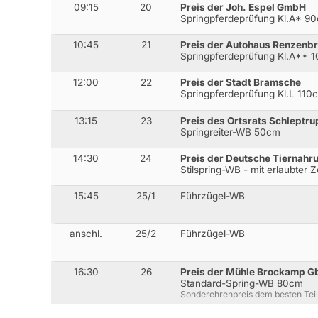
09:15
20
Preis der Joh. Espel GmbH
Springpferdeprüfung Kl.A* 9
10:45
21
Preis der Autohaus Renzenb
Springpferdeprüfung Kl.A** 
12:00
22
Preis der Stadt Bramsche
Springpferdeprüfung Kl.L 110
13:15
23
Preis des Ortsrats Schleptru
Springreiter-WB 50cm
14:30
24
Preis der Deutsche Tiernah
Stilspring-WB - mit erlaubter 
15:45
25/1
Führzügel-WB
anschl.
25/2
Führzügel-WB
16:30
26
Preis der Mühle Brockamp G
Standard-Spring-WB 80cm
Sonderehrenpreis dem besten Tei