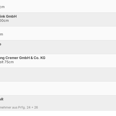
0cm
rink GmbH
100cm
cm
p
rung Cremer GmbH & Co. KG
Zeit 75cm
bR
lnehmer aus Prfg. 24 + 26