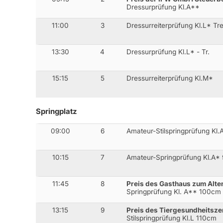
Dressurprüfung Kl.A**
11:00
3
Dressurreiterprüfung Kl.L* Tr
13:30
4
Dressurprüfung Kl.L* - Tr.
15:15
5
Dressurreiterprüfung Kl.M*
Springplatz
09:00
6
Amateur-Stilspringprüfung Kl
10:15
7
Amateur-Springprüfung Kl.A*
11:45
8
Preis des Gasthaus zum Alte
Springprüfung Kl. A** 100cm
13:15
9
Preis des Tiergesundheitsz
Stilspringprüfung Kl.L 110cm