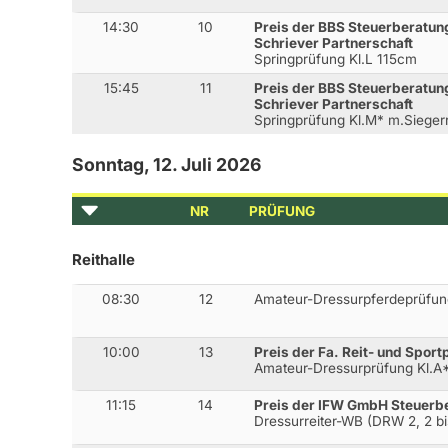
14:30
10
Preis der BBS Steuerberatun
Schriever Partnerschaft
Springprüfung Kl.L 115cm
15:45
11
Preis der BBS Steuerberatun
Schriever Partnerschaft
Springprüfung Kl.M* m.Siege
Sonntag, 12. Juli 2026
NR
PRÜFUNG
Reithalle
08:30
12
Amateur-Dressurpferdeprüfun
10:00
13
Preis der Fa. Reit- und Spor
Amateur-Dressurprüfung Kl.A
11:15
14
Preis der IFW GmbH Steuerb
Dressurreiter-WB (DRW 2, 2 bi