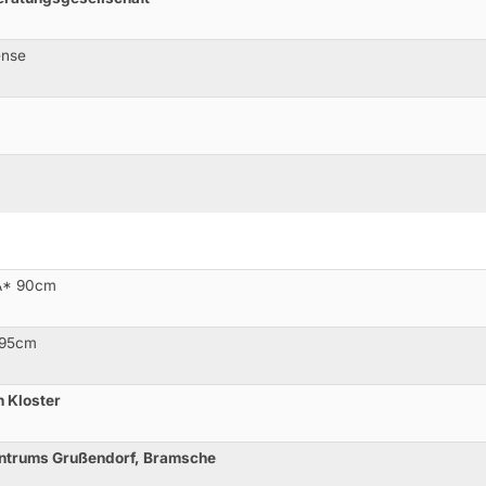
ense
.A* 90cm
 95cm
n Kloster
entrums Grußendorf, Bramsche