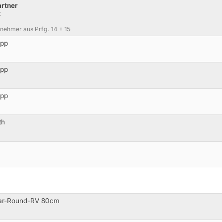
artner
t
nehmer aus Prfg. 14 + 15
opp
opp
opp
th
ear-Round-RV 80cm