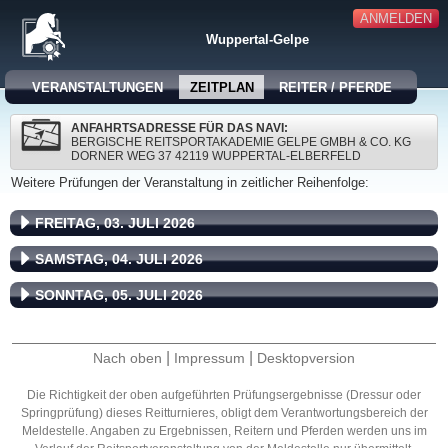
ANMELDEN
Wuppertal-Gelpe
VERANSTALTUNGEN
ZEITPLAN
REITER / PFERDE
ANFAHRTSADRESSE FÜR DAS NAVI:
BERGISCHE REITSPORTAKADEMIE GELPE GMBH & CO. KG
DORNER WEG 37 42119 WUPPERTAL-ELBERFELD
Weitere Prüfungen der Veranstaltung in zeitlicher Reihenfolge:
FREITAG, 03. JULI 2026
SAMSTAG, 04. JULI 2026
SONNTAG, 05. JULI 2026
|
|
Nach oben
Impressum
Desktopversion
Die Richtigkeit der oben aufgeführten Prüfungsergebnisse (Dressur oder
Springprüfung) dieses Reitturnieres, obligt dem Verantwortungsbereich der
Meldestelle. Angaben zu Ergebnissen, Reitern und Pferden werden uns im