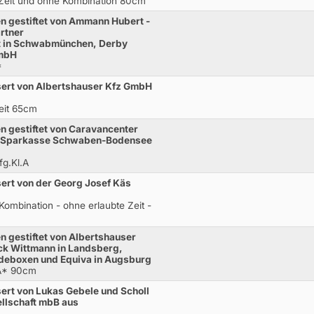
e Zeit und ohne Kombination 80cm
n gestiftet von Ammann Hubert -
rtner
t in Schwabmünchen, Derby
GmbH
*
ert von Albertshauser Kfz GmbH
Zeit 65cm
n gestiftet von Caravancenter
, Sparkasse Schwaben-Bodensee
fg.Kl.A
ert von der Georg Josef Käs
Kombination - ohne erlaubte Zeit -
n gestiftet von Albertshauser
ck Wittmann in Landsberg,
rdeboxen und Equiva in Augsburg
.A* 90cm
rt von Lukas Gebele und Scholl
ellschaft mbB aus