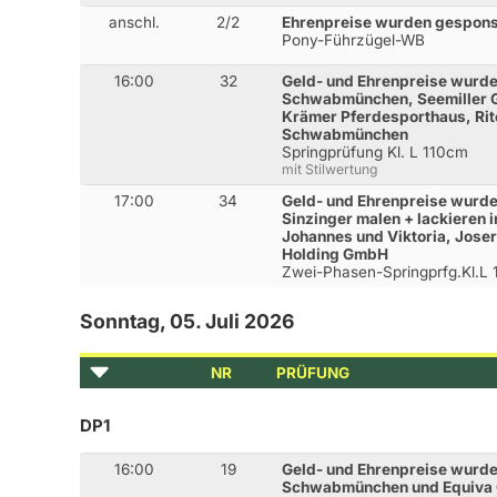
anschl.
2/2
Ehrenpreise wurden gespons
Pony-Führzügel-WB
16:00
32
Geld- und Ehrenpreise wurden
Schwabmünchen, Seemiller
Krämer Pferdesporthaus, Ri
Schwabmünchen
Springprüfung Kl. L 110cm
mit Stilwertung
17:00
34
Geld- und Ehrenpreise wurden
Sinzinger malen + lackiere
Johannes und Viktoria, Jose
Holding GmbH
Zwei-Phasen-Springprfg.Kl.L
Sonntag, 05. Juli 2026
NR
PRÜFUNG
DP1
16:00
19
Geld- und Ehrenpreise wurden
Schwabmünchen und Equiva