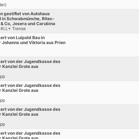
ter)
n gestiftet von Autohaus
 in Schwabmünche, Ritec-
& Co, Josera und Carubina
 Kl.L* Trense
rt von Luipold Bau in
ohanns und Viktoria aus Prien
ert von der Jugendkasse des
Kanzlei Grote aus
opp
ert von der Jugendkasse des
Kanzlei Grote aus
opp
ert von der Jugendkasse des
Kanzlei Grote aus
opp
ert von der Jugendkasse des
Kanzlei Grote aus