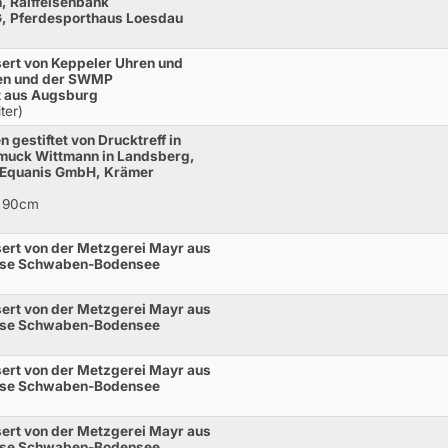
, Raiffeisenbank
 Pferdesporthaus Loesdau
ert von Keppeler Uhren und
en und der SWMP
t aus Augsburg
ter)
 gestiftet von Drucktreff in
uck Wittmann in Landsberg,
 Equanis GmbH, Krämer
* 90cm
ert von der Metzgerei Mayr aus
sse Schwaben-Bodensee
ert von der Metzgerei Mayr aus
sse Schwaben-Bodensee
ert von der Metzgerei Mayr aus
sse Schwaben-Bodensee
ert von der Metzgerei Mayr aus
sse Schwaben-Bodensee