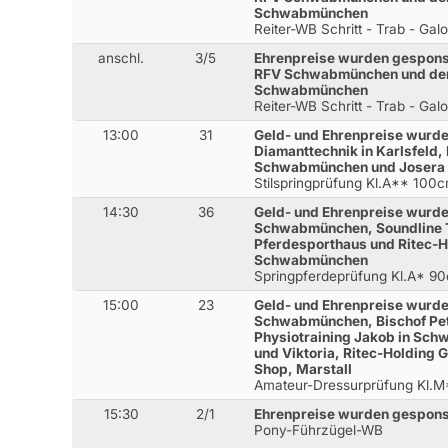
Schwabmünchen
Reiter-WB Schritt - Trab - Gal
anschl.
3/5
Ehrenpreise wurden gespons
RFV Schwabmünchen und der 
Schwabmünchen
Reiter-WB Schritt - Trab - Gal
13:00
31
Geld- und Ehrenpreise wurde
Diamanttechnik in Karlsfeld,
Schwabmünchen und Josera
Stilspringprüfung Kl.A** 100
14:30
36
Geld- und Ehrenpreise wurden
Schwabmünchen, Soundline T
Pferdesporthaus und Ritec-
Schwabmünchen
Springpferdeprüfung Kl.A* 9
15:00
23
Geld- und Ehrenpreise wurde
Schwabmünchen, Bischof Pe
Physiotraining Jakob in Sc
und Viktoria, Ritec-Holding
Shop, Marstall
Amateur-Dressurprüfung Kl.M
15:30
2/1
Ehrenpreise wurden gespons
Pony-Führzügel-WB