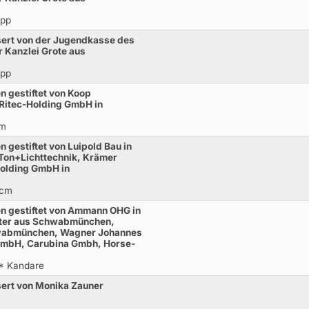
opp
ert von der Jugendkasse des
Kanzlei Grote aus
opp
n gestiftet von Koop
 Ritec-Holding GmbH in
cm
 gestiftet von Luipold Bau in
on+Lichttechnik, Krämer
Holding GmbH in
0cm
n gestiftet von Ammann OHG in
ter aus Schwabmünchen,
hwabmünchen, Wagner Johannes
 GmbH, Carubina Gmbh, Horse-
* Kandare
ert von Monika Zauner