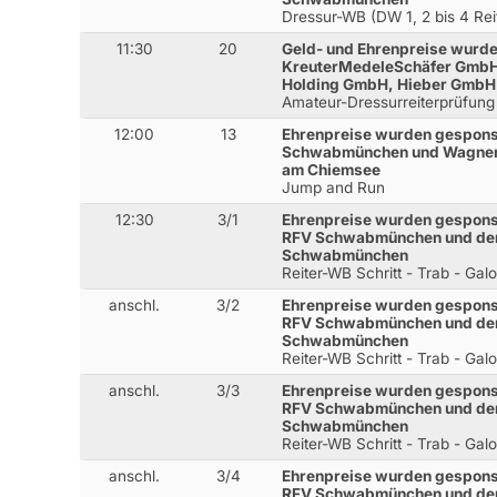
Dressur-WB (DW 1, 2 bis 4 Rei
11:30
20
Geld- und Ehrenpreise wurde
KreuterMedeleSchäfer GmbH
Holding GmbH, Hieber GmbH 
Amateur-Dressurreiterprüfung
12:00
13
Ehrenpreise wurden gesponse
Schwabmünchen und Wagner J
am Chiemsee
Jump and Run
12:30
3/1
Ehrenpreise wurden gespons
RFV Schwabmünchen und der 
Schwabmünchen
Reiter-WB Schritt - Trab - Gal
anschl.
3/2
Ehrenpreise wurden gespons
RFV Schwabmünchen und der 
Schwabmünchen
Reiter-WB Schritt - Trab - Gal
anschl.
3/3
Ehrenpreise wurden gespons
RFV Schwabmünchen und der 
Schwabmünchen
Reiter-WB Schritt - Trab - Gal
anschl.
3/4
Ehrenpreise wurden gespons
RFV Schwabmünchen und der 