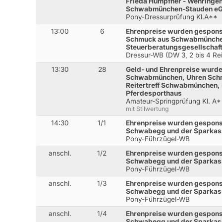
Frieda Hümpfner - Wehringen
Schwabmünchen-Stauden eG,
Pony-Dressurprüfung Kl.A**
13:00
6
Ehrenpreise wurden gespons
Schmuck aus Schwabmünch
Steuerberatungsgesellschaf
Dressur-WB (DW 3, 2 bis 4 Rei
13:30
28
Geld- und Ehrenpreise wurden
Schwabmünchen, Uhren Schm
Reitertreff Schwabmünchen,
Pferdesporthaus
Amateur-Springprüfung Kl. A
mit Stilwertung
14:30
1/1
Ehrenpreise wurden gespons
Schwabegg und der Sparka
Pony-Führzügel-WB
anschl.
1/2
Ehrenpreise wurden gespons
Schwabegg und der Sparka
Pony-Führzügel-WB
anschl.
1/3
Ehrenpreise wurden gespons
Schwabegg und der Sparka
Pony-Führzügel-WB
anschl.
1/4
Ehrenpreise wurden gespons
Schwabegg und der Sparka