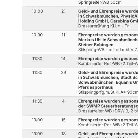
Springreiter-WB 50cm
10:00
21
Geld- und Ehrenpreise wurde
in Schwabmünchen, PhysioAkt
Holding GmbH, Carubina Gm
Dressurprüfung Kl.L* - Tr.
10:30
11
Ehrenpreise wurden gesponse
Markus Uhl in Schwabmünche
Steiner Bobingen
Stilspring-WB - mit erlaubter 
11:30
14
Ehrenpreise wurden gesponse
Kombinierter Reit-WB (2 Teil-
11:30
29
Geld- und Ehrenpreise wurde
in Schwabmünchen, Stadt Sc
Schwabmünchen, Equanis G
Pferdesporthaus
Stilspringprfg.m.St.Kl.A* 90c
11:30
4
Ehrenpreise wurden gesponse
der SWMP Steuerberatungsg
Dressurreiter-WB (DRW 3, 2 bi
13:00
15
Ehrenpreise wurden gesponse
Kombinierter Reit-WB (2 Teil-
13:00
18
Geld- und Ehrenpreise wurden