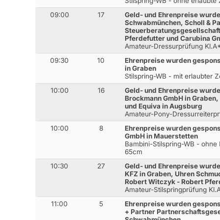
Stilspring-WB - ohne erlaubt
09:00
17
Geld- und Ehrenpreise wurde
Schwabmünchen, Scholl & Pa
Steuerberatungsgesellschaf
Pferdefutter und Carubina 
Amateur-Dressurprüfung Kl.A
09:30
10
Ehrenpreise wurden gespons
in Graben
Stilspring-WB - mit erlaubter 
10:00
16
Geld- und Ehrenpreise wurde
Brockmann GmbH in Graben
und Equiva in Augsburg
Amateur-Pony-Dressurreiterpr
10:00
8
Ehrenpreise wurden gespons
GmbH in Mauerstetten
Bambini-Stilspring-WB - ohne 
65cm
10:30
27
Geld- und Ehrenpreise wurde
KFZ in Graben, Uhren Schmu
Robert Witczyk - Robert Pfe
Amateur-Stilspringprüfung Kl
11:00
5
Ehrenpreise wurden gesponse
+ Partner Partnerschaftsges
Schwabmünchen