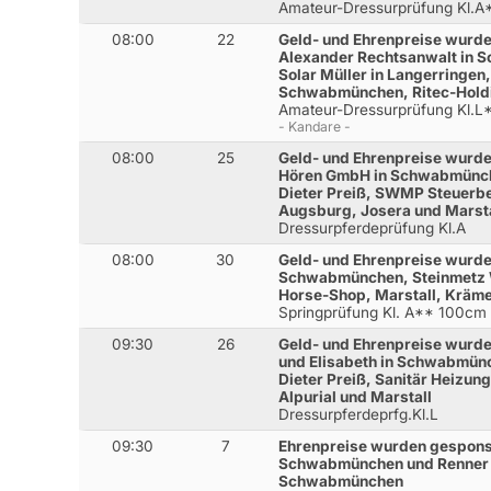
Amateur-Dressurprüfung Kl.A
08:00
22
Geld- und Ehrenpreise wurde
Alexander Rechtsanwalt in 
Solar Müller in Langerringen,
Schwabmünchen, Ritec-Hol
Amateur-Dressurprüfung Kl.L
- Kandare -
08:00
25
Geld- und Ehrenpreise wurde
Hören GmbH in Schwabmünche
Dieter Preiß, SWMP Steuerbe
Augsburg, Josera und Marsta
Dressurpferdeprüfung Kl.A
08:00
30
Geld- und Ehrenpreise wurden
Schwabmünchen, Steinmetz 
Horse-Shop, Marstall, Kräm
Springprüfung Kl. A** 100cm
09:30
26
Geld- und Ehrenpreise wurden
und Elisabeth in Schwabmünc
Dieter Preiß, Sanitär Heizung
Alpurial und Marstall
Dressurpferdeprfg.Kl.L
09:30
7
Ehrenpreise wurden gesponse
Schwabmünchen und Renner 
Schwabmünchen