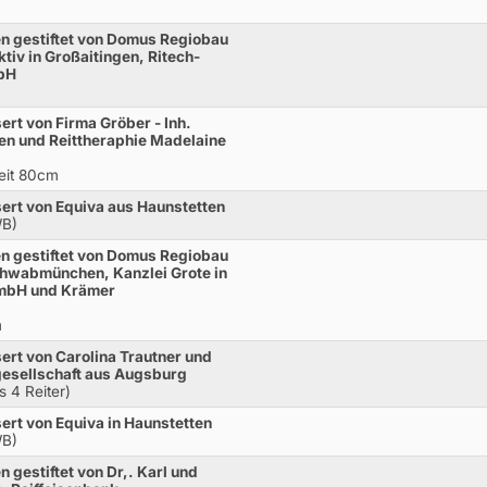
n gestiftet von Domus Regiobau
iv in Großaitingen, Ritech-
bH
rt von Firma Gröber - Inh.
n und Reittheraphie Madelaine
Zeit 80cm
rt von Equiva aus Haunstetten
WB)
n gestiftet von Domus Regiobau
hwabmünchen, Kanzlei Grote in
mbH und Krämer
m
rt von Carolina Trautner und
esellschaft aus Augsburg
s 4 Reiter)
rt von Equiva in Haunstetten
WB)
 gestiftet von Dr,. Karl und