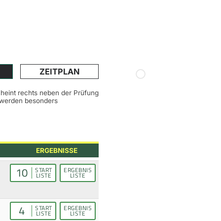
ZEITPLAN
scheint rechts neben der Prüfung
n werden besonders
ERGEBNISSE
10
START
ERGEBNIS
LISTE
LISTE
4
START
ERGEBNIS
LISTE
LISTE