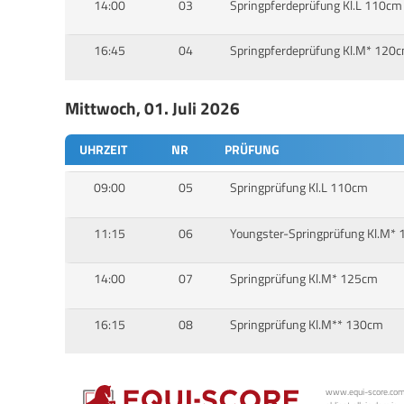
14:00
03
Springpferdeprüfung Kl.L 110cm
16:45
04
Springpferdeprüfung Kl.M* 120
Mittwoch, 01. Juli 2026
UHRZEIT
NR
PRÜFUNG
09:00
05
Springprüfung Kl.L 110cm
11:15
06
Youngster-Springprüfung Kl.M*
14:00
07
Springprüfung Kl.M* 125cm
16:15
08
Springprüfung Kl.M** 130cm
www.equi-score.com i