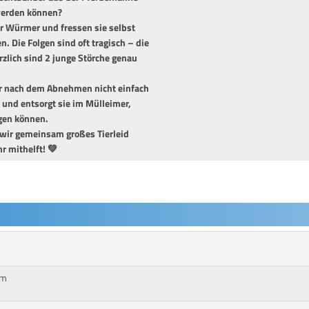
 werden können?
ür Würmer und fressen sie selbst
n. Die Folgen sind oft tragisch – die
rzlich sind 2 junge Störche genau
er nach dem Abnehmen nicht einfach
 und entsorgt sie im Mülleimer,
gen können.
 wir gemeinsam großes Tierleid
r mithelft! 💚
cm