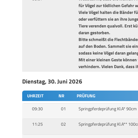
für Vögel zur tödlichen Gefahr
Viele Vögel halten die Bänder f
oder verfüttern sie an ihre Junge
Tiere verenden qualvoll. Erst kü
daran gestorben.
Bitte schmeißt die Flechtbänd
auf den Boden. Sammelt sie ein
sodass keine Vögel daran gelan
Mit einer kleinen Geste können
verhindern. Vielen Dank, dass ih
Dienstag, 30. Juni 2026
UHRZEIT
NR
PRÜFUNG
09:30
01
Springpferdeprüfung Kl.A* 90cm
11:25
02
Springpferdeprüfung Kl.A** 100