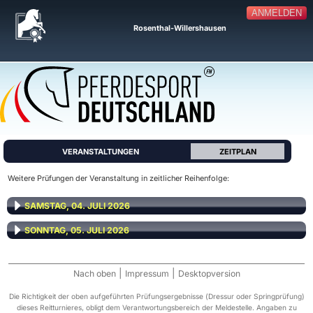
ANMELDEN
Rosenthal-Willershausen
VERANSTALTUNGEN
ZEITPLAN
Weitere Prüfungen der Veranstaltung in zeitlicher Reihenfolge:
SAMSTAG, 04. JULI 2026
SONNTAG, 05. JULI 2026
|
|
Nach oben
Impressum
Desktopversion
Die Richtigkeit der oben aufgeführten Prüfungsergebnisse (Dressur oder Springprüfung)
dieses Reitturnieres, obligt dem Verantwortungsbereich der Meldestelle. Angaben zu