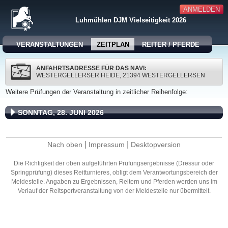
ANMELDEN
Luhmühlen DJM Vielseitigkeit 2026
VERANSTALTUNGEN
ZEITPLAN
REITER / PFERDE
ANFAHRTSADRESSE FÜR DAS NAVI:
WESTERGELLERSER HEIDE, 21394 WESTERGELLERSEN
Weitere Prüfungen der Veranstaltung in zeitlicher Reihenfolge:
SONNTAG, 28. JUNI 2026
|
|
Nach oben
Impressum
Desktopversion
Die Richtigkeit der oben aufgeführten Prüfungsergebnisse (Dressur oder
Springprüfung) dieses Reitturnieres, obligt dem Verantwortungsbereich der
Meldestelle. Angaben zu Ergebnissen, Reitern und Pferden werden uns im
Verlauf der Reitsportveranstaltung von der Meldestelle nur übermittelt.