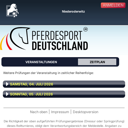
ANMELDEN
Niederoderwitz
VERANSTALTUNGEN
ZEITPLAN
Weitere Prüfungen der Veranstaltung in zeitlicher Reihenfolge:
SAMSTAG, 04. JULI 2026
SONNTAG, 05. JULI 2026
|
|
Nach oben
Impressum
Desktopversion
Die Richtigkeit der oben aufgeführten Prüfungsergebnisse (Dressur oder Springprüfung)
dieses Reitturnieres, obligt dem Verantwortungsbereich der Meldestelle. Angaben zu