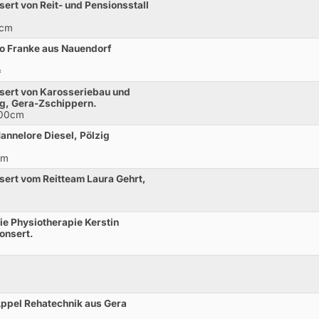
ert von Reit- und Pensionsstall
0cm
o Franke aus Nauendorf
*
sert von Karosseriebau und
ig, Gera-Zschippern.
100cm
annelore Diesel, Pölzig
cm
ert vom Reitteam Laura Gehrt,
ie Physiotherapie Kerstin
onsert.
ppel Rehatechnik aus Gera