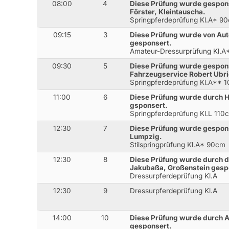
08:00
4
Diese Prüfung wurde gespons
Förster, Kleintauscha.
Springpferdeprüfung Kl.A* 9
09:15
3
Diese Prüfung wurde von Aut
gesponsert.
Amateur-Dressurprüfung Kl.A
09:30
5
Diese Prüfung wurde gespon
Fahrzeugservice Robert Ubr
Springpferdeprüfung Kl.A** 
11:00
6
Diese Prüfung wurde durch H
gsponsert.
Springpferdeprüfung Kl.L 110
12:30
7
Diese Prüfung wurde gespons
Lumpzig.
Stilspringprüfung Kl.A* 90cm
12:30
8
Diese Prüfung wurde durch d
Jakubaßa, Großenstein gesp
Dressurpferdeprüfung Kl.A
12:30
9
Dressurpferdeprüfung Kl.A
14:00
10
Diese Prüfung wurde durch A
gesponsert.