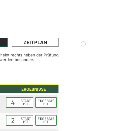
ZEITPLAN
scheint rechts neben der Prüfung
n werden besonders
ERGEBNISSE
4
START
ERGEBNIS
LISTE
LISTE
2
START
ERGEBNIS
LISTE
LISTE