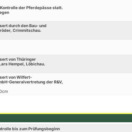
 Kontrolle der Pferdepässe statt.
legen
sert durch den Bau- und
öder, Crimmitschau.
sert von Thüringer
Lars Hempel, Löbichau.
ert von Wilfert-
mbH-Generalvertretung der R&V,
20cm
ntrolle bis zum Prüfungsbeginn