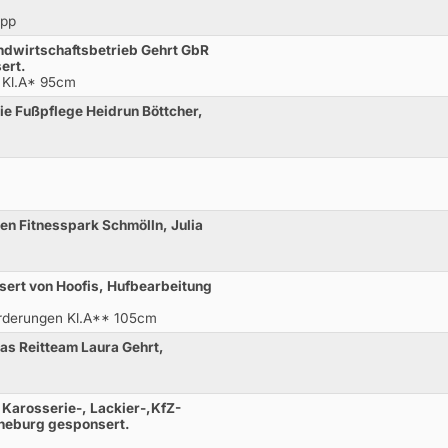
opp
ndwirtschaftsbetrieb Gehrt GbR
ert.
 Kl.A* 95cm
ie Fußpflege Heidrun Böttcher,
en Fitnesspark Schmölln, Julia
ert von Hoofis, Hufbearbeitung
orderungen Kl.A** 105cm
as Reitteam Laura Gehrt,
 Karosserie-, Lackier-,KfZ-
neburg gesponsert.