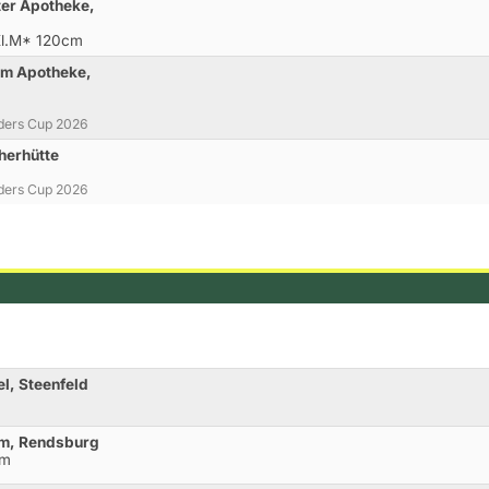
ter Apotheke,
Kl.M* 120cm
rm Apotheke,
iders Cup 2026
herhütte
iders Cup 2026
l, Steenfeld
hm, Rendsburg
cm