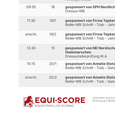
09:30
18
gesponsert von SPH Nordlic
Dressur-WB
11:30
19/1
gesponsert von Firma Tepk
Reiter-WB Schritt - Trab - Ja
anschl.
19/2
gesponsert von Firma Tepk
Reiter-WB Schritt - Trab - Ja
12:45
15
gesponsert von ND Nordisc
Hademarschen
Dressurreiterprüfung Kl.A
15:15
20/1
gesponsert von Annelie Sto
Reiter-WB Schritt - Trab - Gal
anschl.
20/2
gesponsert von Annelie Sto
Reiter-WB Schritt - Trab - Gal
www.equi-score.co
Prüfung auf Richtig