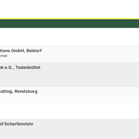
utions GmbH, Beldorf
ense
k e.G., Todenbüttel
ulting, Rendsburg
of Scharfenstein