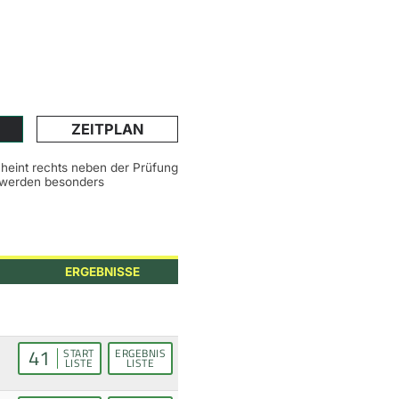
ZEITPLAN
scheint rechts neben der Prüfung
n werden besonders
ERGEBNISSE
41
START
ERGEBNIS
LISTE
LISTE