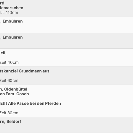
ard
ademarschen
l.L 110cm
l, Embühren
l, Embühren
ell,
 Zeit 40cm
tskanzlei Grundmann aus
 Zeit 60cm
h, Oldenbüttel
von Fam. Gosch
! Alle Pässe bei den Pferden
 Zeit 80cm
rn, Beldorf