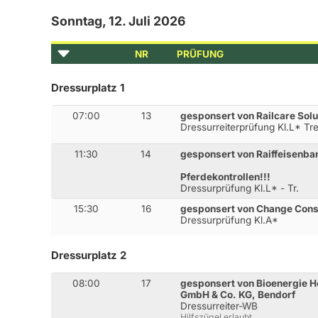
Sonntag, 12. Juli 2026
NR
PRÜFUNG
Dressurplatz 1
07:00
13
gesponsert von Railcare Sol
Dressurreiterprüfung Kl.L* Tr
11:30
14
gesponsert von Raiffeisenban
Pferdekontrollen!!!
Dressurprüfung Kl.L* - Tr.
15:30
16
gesponsert von Change Cons
Dressurprüfung Kl.A*
Dressurplatz 2
08:00
17
gesponsert von Bioenergie H
GmbH & Co. KG, Bendorf
Dressurreiter-WB
Hilfszügel erlaubt