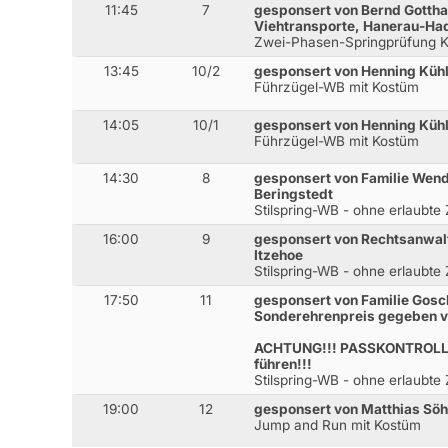
11:45
7
gesponsert von Bernd Gotth
Viehtransporte, Hanerau-H
Zwei-Phasen-Springprüfung K
13:45
10/2
gesponsert von Henning Küh
Führzügel-WB mit Kostüm
14:05
10/1
gesponsert von Henning Küh
Führzügel-WB mit Kostüm
14:30
8
gesponsert von Familie Wend
Beringstedt
Stilspring-WB - ohne erlaubte
16:00
9
gesponsert von Rechtsanwal
Itzehoe
Stilspring-WB - ohne erlaubte
17:50
11
gesponsert von Familie Gosc
Sonderehrenpreis gegeben 
ACHTUNG!!! PASSKONTROLLE!!
führen!!!
Stilspring-WB - ohne erlaubte
19:00
12
gesponsert von Matthias Söh
Jump and Run mit Kostüm