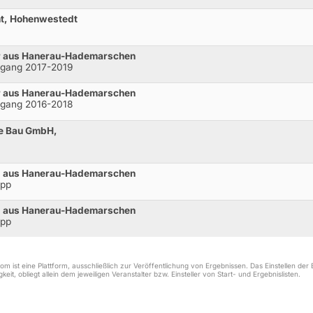
ht, Hohenwestedt
er aus Hanerau-Hademarschen
hrgang 2017-2019
er aus Hanerau-Hademarschen
hrgang 2016-2018
he Bau GmbH,
tz aus Hanerau-Hademarschen
opp
tz aus Hanerau-Hademarschen
opp
m ist eine Plattform, ausschließlich zur Veröffentlichung von Ergebnissen. Das Einstellen de
keit, obliegt allein dem jeweiligen Veranstalter bzw. Einsteller von Start- und Ergebnislisten.