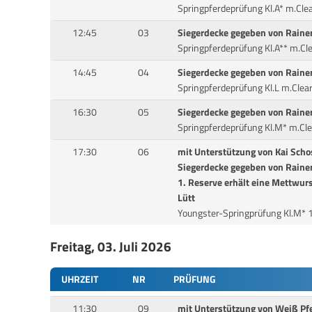
Springpferdeprüfung Kl.A* m.C
12:45
03
Siegerdecke gegeben von Rainer
Springpferdeprüfung Kl.A** m.
14:45
04
Siegerdecke gegeben von Rainer
Springpferdeprüfung Kl.L m.Cl
16:30
05
Siegerdecke gegeben von Rainer
Springpferdeprüfung Kl.M* m.C
17:30
06
mit Unterstützung von Kai Scho
Siegerdecke gegeben von Rainer
1. Reserve erhält eine Mettwurs
Lütt
Youngster-Springprüfung Kl.M*
Freitag, 03. Juli 2026
UHRZEIT
NR
PRÜFUNG
11:30
09
mit Unterstützung von Weiß Pf