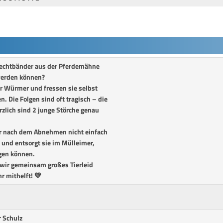
Flechtbänder aus der Pferdemähne
 werden können?
ür Würmer und fressen sie selbst
n. Die Folgen sind oft tragisch – die
rzlich sind 2 junge Störche genau
er nach dem Abnehmen nicht einfach
 und entsorgt sie im Mülleimer,
gen können.
 wir gemeinsam großes Tierleid
r mithelft! 💚
 Schulz