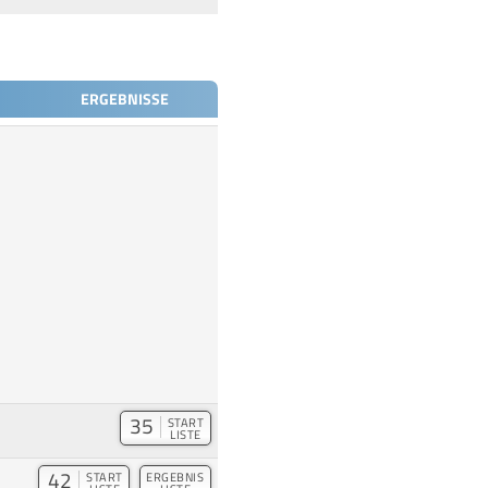
ERGEBNISSE
35
START
LISTE
42
START
ERGEBNIS