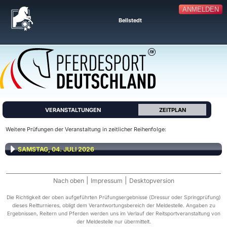
ANMELDEN
Bellstedt
VERANSTALTUNGEN
ZEITPLAN
Weitere Prüfungen der Veranstaltung in zeitlicher Reihenfolge:
SAMSTAG, 04. JULI 2026
|
|
Nach oben
Impressum
Desktopversion
Die Richtigkeit der oben aufgeführten Prüfungsergebnisse (Dressur oder Springprüfung)
dieses Reitturnieres, obligt dem Verantwortungsbereich der Meldestelle. Angaben zu
Ergebnissen, Reitern und Pferden werden uns im Verlauf der Reitsportveranstaltung von
der Meldestelle nur übermittelt.