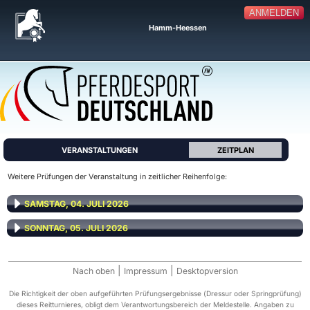
ANMELDEN
Hamm-Heessen
VERANSTALTUNGEN
ZEITPLAN
Weitere Prüfungen der Veranstaltung in zeitlicher Reihenfolge:
SAMSTAG, 04. JULI 2026
SONNTAG, 05. JULI 2026
|
|
Nach oben
Impressum
Desktopversion
Die Richtigkeit der oben aufgeführten Prüfungsergebnisse (Dressur oder Springprüfung)
dieses Reitturnieres, obligt dem Verantwortungsbereich der Meldestelle. Angaben zu