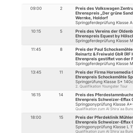
09:00
2
Preis des Volkswagen Zent
Ehrenspreis „Der grüne Sand
Wernke, Holdorf
Springpferdeprüfung Klasse 
10:15
5
Preis des Vereins der Oldenb
Ehrenspreis Equest by Hölsc
Springpferdeprüfung Klasse 
11:45
8
Preis der Paul Schockemöhl
Reinartz & Freiwald GbR (RF
Ehrenpreis gestiftet von der 
Springpferdeprüfung Klasse 
13:45
11
Preis der Firma Horsemedia
Ehrenpreis Schockemöhle S
Springprüfung Klasse S* 140
2. Qualifikation Youngster Tour
16:15
14
Preis des Pferdestammbuch
Ehrenpreis Schweizer-Effax
Springponyprüfung Klasse A
Qualifikation zum Al Shira´aa Bu
18:00
15
Preis der Pferdeklinik Mühlen
Ehrenpreis Schweizer-Effax
Springponyprüfung Klasse L 
Qualifikation zum Al Shira´aa Bun