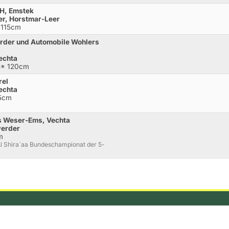
bH, Emstek
er, Horstmar-Leer
 115cm
erder und Automobile Wohlers
echta
M* 120cm
rel
echta
35cm
s Weser-Ems, Vechta
werder
m
Al Shira´aa Bundeschampionat der 5-