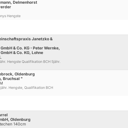
urmann, Delmenhorst
werder
onys Hengste
einschaftspraxis Janetzko &
 GmbH & Co. KG - Peter Wernke,
l GmbH & Co. KG, Lohne
L
hr. Hengste Qualifikation BCH 5jähr.
ebrock, Oldenburg
, Bruchsal "
 M
ähr. Hengste, Qualifikation BCH
rrel
GmbH, Oldenburg
 Stechen 140cm