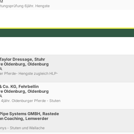
 M
rtungsprüfung 6jähr. Hengste
Taylor Dressage, Stuhr
re Oldenburg, Oldenburg
 A
rger Pferde- Hengste zugleich HLP-
 Co. KG, Fehrbellin
re Oldenburg, Oldenburg
 A
 4jähr. Oldenburger Pferde - Stuten
+ Pipe Systems GMBH, Rastede
hn Coaching, Lemwerder
onys - Stuten und Wallache