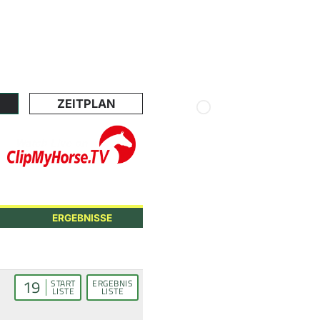
ZEITPLAN
ERGEBNISSE
19
START
ERGEBNIS
LISTE
LISTE