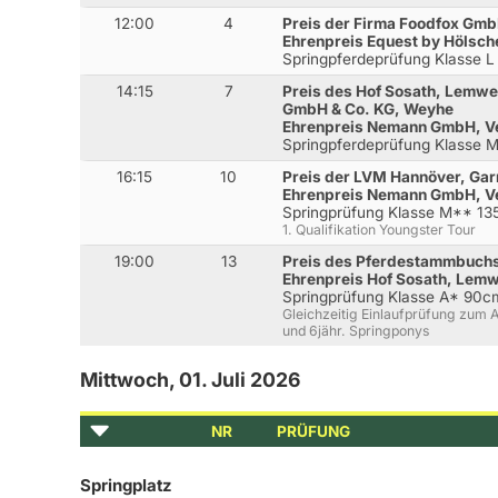
12:00
4
Preis der Firma Foodfox Gm
Ehrenpreis Equest by Hölsch
Springpferdeprüfung Klasse L
14:15
7
Preis des Hof Sosath, Lemw
GmbH & Co. KG, Weyhe
Ehrenpreis Nemann GmbH, V
Springpferdeprüfung Klasse 
16:15
10
Preis der LVM Hannöver, Gar
Ehrenpreis Nemann GmbH, V
Springprüfung Klasse M** 1
1. Qualifikation Youngster Tour
19:00
13
Preis des Pferdestammbuch
Ehrenpreis Hof Sosath, Lem
Springprüfung Klasse A* 90c
Gleichzeitig Einlaufprüfung zum 
und 6jähr. Springponys
Mittwoch, 01. Juli 2026
NR
PRÜFUNG
Springplatz