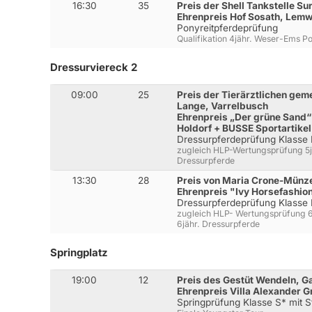
16:30
35
Preis der Shell Tankstelle S
Ehrenpreis Hof Sosath, Lem
Ponyreitpferdeprüfung
Qualifikation 4jähr. Weser-Ems P
Dressurviereck 2
09:00
25
Preis der Tierärztlichen gem
Lange, Varrelbusch
Ehrenpreis „Der grüne Sand“
Holdorf + BUSSE Sportartike
Dressurpferdeprüfung Klasse 
zugleich HLP-Wertungsprüfung 5jä
Dressurpferde
13:30
28
Preis von Maria Crone-Münz
Ehrenpreis "Ivy Horsefashion
Dressurpferdeprüfung Klasse
zugleich HLP- Wertungsprüfung 6j
6jähr. Dressurpferde
Springplatz
19:00
12
Preis des Gestüt Wendeln, Ga
Ehrenpreis Villa Alexander 
Springprüfung Klasse S* mit