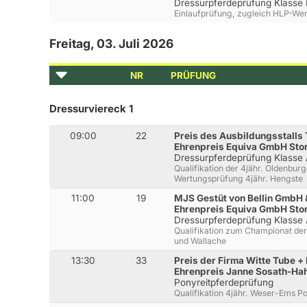
Dressurpferdeprüfung Klasse
Einlaufprüfung, zugleich HLP-We
Freitag, 03. Juli 2026
NR
PRÜFUNG
Dressurviereck 1
09:00
22
Preis des Ausbildungsstalls 
Ehrenpreis Equiva GmbH Sto
Dressurpferdeprüfung Klasse
Qualifikation der 4jähr. Oldenbu
Wertungsprüfung 4jähr. Hengste
11:00
19
MJS Gestüt von Bellin GmbH &
Ehrenpreis Equiva GmbH Sto
Dressurpferdeprüfung Klasse
Qualifikation zum Championat der
und Wallache
13:30
33
Preis der Firma Witte Tube 
Ehrenpreis Janne Sosath-Ha
Ponyreitpferdeprüfung
Qualifikation 4jähr. Weser-Ems P