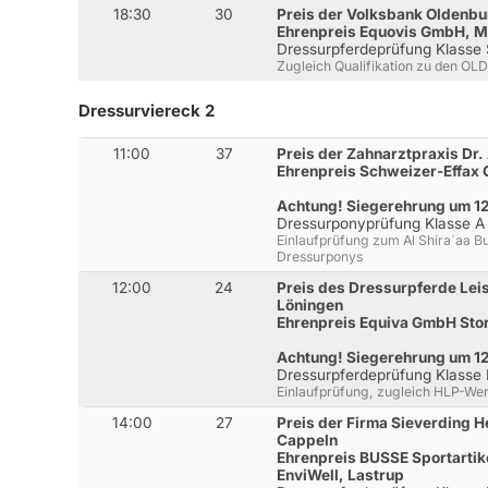
18:30
30
Preis der Volksbank Oldenbu
Ehrenpreis Equovis GmbH, M
Dressurpferdeprüfung Klasse
Zugleich Qualifikation zu den OL
Dressurviereck 2
11:00
37
Preis der Zahnarztpraxis Dr
Ehrenpreis Schweizer-Effax
Achtung! Siegerehrung um 1
Dressurponyprüfung Klasse A
Einlaufprüfung zum Al Shira´aa B
Dressurponys
12:00
24
Preis des Dressurpferde Le
Löningen
Ehrenpreis Equiva GmbH Sto
Achtung! Siegerehrung um 1
Dressurpferdeprüfung Klasse 
Einlaufprüfung, zugleich HLP-We
14:00
27
Preis der Firma Sieverding H
Cappeln
Ehrenpreis BUSSE Sportartik
EnviWell, Lastrup