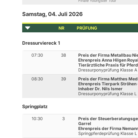
Finale Youngster Tour
Samstag, 04. Juli 2026
NR
PRÜFUNG
Dressurviereck 1
07:30
38
Preis der Firma Metallbau N
Ehrenpreis Anna Hilgen Roya
Tierärztliche Praxis für Pfe
Dressurponyprüfung Klasse A
08:30
39
Preis der Firma Matthes Med
Ehrenpreis Tierpark Ströhen 
Inhaber Dr. Nils Ismer
Dressurponyprüfung Klasse L
Springplatz
10:30
3
Preis der Steuerberatungsg
Garrel
Ehrenpreis der Firma Neman
Springpferdeprüfung Klasse 