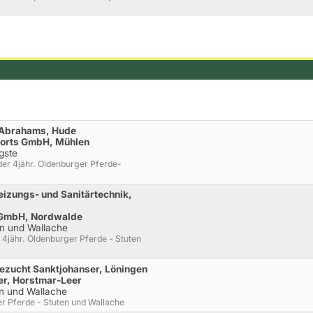
s Abrahams, Hude
ports GmbH, Mühlen
gste
der 4jähr. Oldenburger Pferde-
eizungs- und Sanitärtechnik,
 GmbH, Nordwalde
en und Wallache
 4jähr. Oldenburger Pferde - Stuten
dezucht Sanktjohanser, Löningen
er, Horstmar-Leer
en und Wallache
r Pferde - Stuten und Wallache