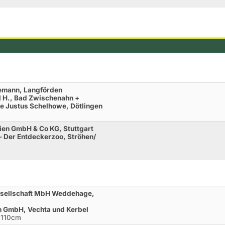
iemann, Langförden
l H., Bad Zwischenahn +
rde Justus Schelhowe, Dötlingen
ien GmbH & Co KG, Stuttgart
- Der Entdeckerzoo, Ströhen/
esellschaft MbH Weddehage,
n GmbH, Vechta und Kerbel
L 110cm