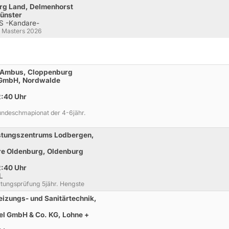
rg Land, Delmenhorst
ünster
 S -Kandare-
D Masters 2026
. Ambus, Cloppenburg
 GmbH, Nordwalde
2:40 Uhr
undeschmapionat der 4-6jähr.
istungszentrums Lodbergen,
re Oldenburg, Oldenburg
2:40 Uhr
L
rtungsprüfung 5jähr. Hengste
eizungs- und Sanitärtechnik,
el GmbH & Co. KG, Lohne +