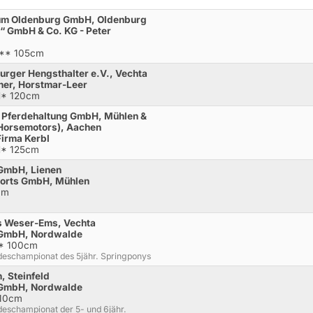
rum Oldenburg GmbH, Oldenburg
“ GmbH & Co. KG - Peter
A** 105cm
urger Hengsthalter e.V., Vechta
her, Horstmar-Leer
M* 120cm
e Pferdehaltung GmbH, Mühlen &
 Horsemotors), Aachen
Firma Kerbl
M* 125cm
 GmbH, Lienen
ports GmbH, Mühlen
cm
s Weser-Ems, Vechta
 GmbH, Nordwalde
** 100cm
ndeschampionat des 5jähr. Springponys
, Steinfeld
 GmbH, Nordwalde
110cm
deschampionat der 5- und 6jähr.