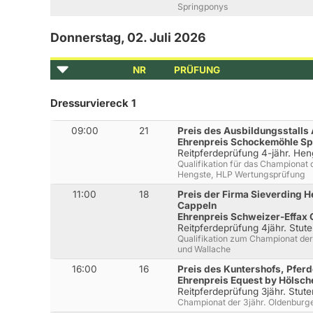
Springponys
Donnerstag, 02. Juli 2026
NR
PRÜFUNG
Dressurviereck 1
09:00
21
Preis des Ausbildungsstall
Ehrenpreis Schockemöhle S
Reitpferdeprüfung 4-jähr. Hen
Qualifikation für das Championat 
Hengste, HLP Wertungsprüfung
11:00
18
Preis der Firma Sieverding H
Cappeln
Ehrenpreis Schweizer-Effax
Reitpferdeprüfung 4jähr. Stut
Qualifikation zum Championat der
und Wallache
16:00
16
Preis des Kuntershofs, Pfer
Ehrenpreis Equest by Hölsch
Reitpferdeprüfung 3jähr. Stut
Championat der 3jähr. Oldenburge