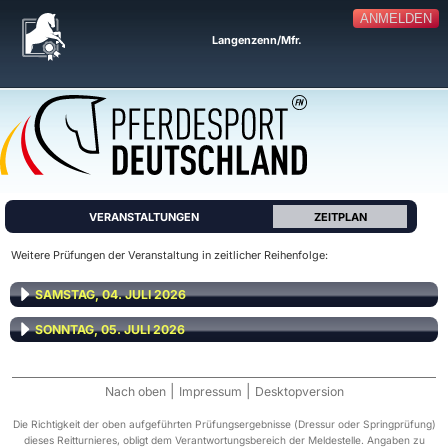
ANMELDEN
Langenzenn/Mfr.
VERANSTALTUNGEN
ZEITPLAN
Weitere Prüfungen der Veranstaltung in zeitlicher Reihenfolge:
SAMSTAG, 04. JULI 2026
SONNTAG, 05. JULI 2026
|
|
Nach oben
Impressum
Desktopversion
Die Richtigkeit der oben aufgeführten Prüfungsergebnisse (Dressur oder Springprüfung)
dieses Reitturnieres, obligt dem Verantwortungsbereich der Meldestelle. Angaben zu