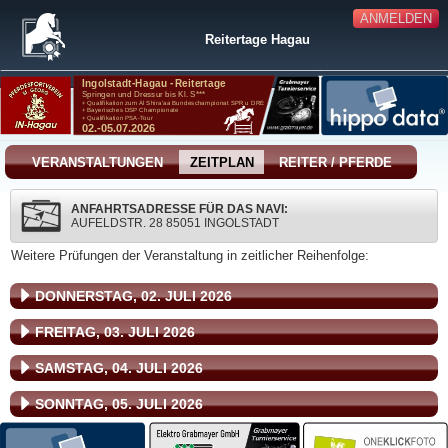
ANMELDEN
Reitertage Hagau
VERANSTALTUNGEN
ZEITPLAN
REITER / PFERDE
ANFAHRTSADRESSE FÜR DAS NAVI:
AUFELDSTR. 28 85051 INGOLSTADT
Weitere Prüfungen der Veranstaltung in zeitlicher Reihenfolge:
DONNERSTAG, 02. JULI 2026
FREITAG, 03. JULI 2026
SAMSTAG, 04. JULI 2026
SONNTAG, 05. JULI 2026