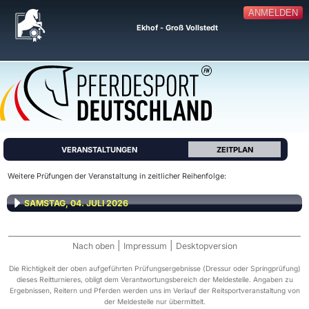
ANMELDEN
Ekhof - Groß Vollstedt
VERANSTALTUNGEN
ZEITPLAN
Weitere Prüfungen der Veranstaltung in zeitlicher Reihenfolge:
SAMSTAG, 04. JULI 2026
|
|
Nach oben
Impressum
Desktopversion
Die Richtigkeit der oben aufgeführten Prüfungsergebnisse (Dressur oder Springprüfung)
dieses Reitturnieres, obligt dem Verantwortungsbereich der Meldestelle. Angaben zu
Ergebnissen, Reitern und Pferden werden uns im Verlauf der Reitsportveranstaltung von
der Meldestelle nur übermittelt.