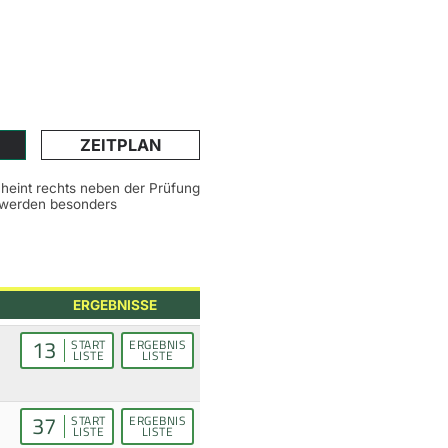
ZEITPLAN
scheint rechts neben der Prüfung
n werden besonders
ERGEBNISSE
13
START
ERGEBNIS
LISTE
LISTE
37
START
ERGEBNIS
LISTE
LISTE