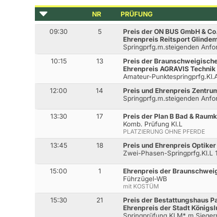
NR
PRÜFUNG
09:30
5
Preis der ON BUS GmbH & Co
Ehrenpreis Reitsport Glinde
Springprfg.m.steigenden Anf
10:15
13
Preis der Braunschweigisch
Ehrenpreis AGRAVIS Technik
Amateur-Punktespringprfg.Kl
12:00
14
Preis und Ehrenpreis Zentrum
Springprfg.m.steigenden Anf
13:30
17
Preis der Plan B Bad & Rau
Komb. Prüfung Kl.L
PLATZIERUNG OHNE PFERDE
13:45
18
Preis und Ehrenpreis Optike
Zwei-Phasen-Springprfg.Kl.L
15:00
1
Ehrenpreis der Braunschwe
Führzügel-WB
mit KOSTÜM
15:30
21
Preis der Bestattungshaus P
Ehrenpreis der Stadt Königsl
Springprüfung Kl.M* m.Siege