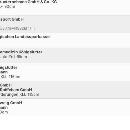
uhrunternehmen GmbH & Co. KG
.A* 90cm
ansport GmbH
EUE ANFANGSZEIT !!!!
igischen Landessparkasse
demedizin Königslutter
aubte Zeit 65cm
igslutter
mann
 Kl.L 115cm
t GmbH
 Raiffeisen GmbH
rderungen Kl.L 115cm
chweig GmbH
mann
20cm