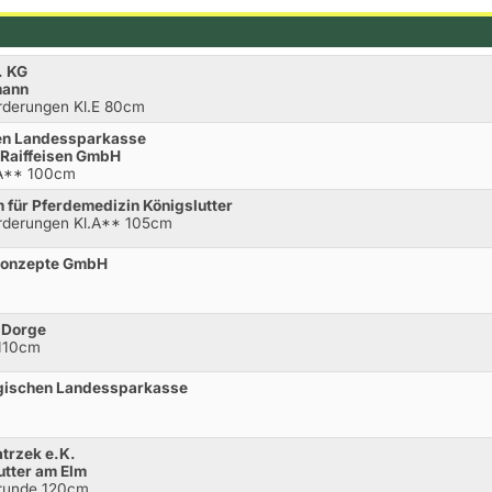
. KG
mann
orderungen Kl.E 80cm
en Landessparkasse
 Raiffeisen GmbH
.A** 100cm
 für Pferdemedizin Königslutter
orderungen Kl.A** 105cm
mkonzepte GmbH
r Dorge
 110cm
igischen Landessparkasse
atrzek e.K.
utter am Elm
rrunde 120cm