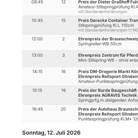
08:45
12
Preis der Dieter Graßhoff F
Amateur-Stilspringprüfung Kl
mit Standardanforderungen
10:45
15
Preis Gerecke Container Tr
Stilspringprüfung Kl.L 110cm
mit Standardanforderungen !!! N
12:00
2
Ehrenpreis der Braunschwe
Springreiter-WB 50cm
13:00
3
Ehrenpreis Zentrum für Pfer
Mini-Stilspring-WB - ohne erl
14:15
16
Preis DM-Drogerie Markt Kön
Ehrenpreis Reitsport Glinde
Amateur-Punktespringprüfung
15:15
19
Preis der Burde Baugeschäf
Ehrenpreis AGRAVIS Technik
Springprfg.m.steigenden Anfo
16:45
20
Preis der Autohaus Brauns
Ehrenpreis Reitsport Glinde
Punktespringprüfung Kl.M* 1
Sonntag, 12. Juli 2026