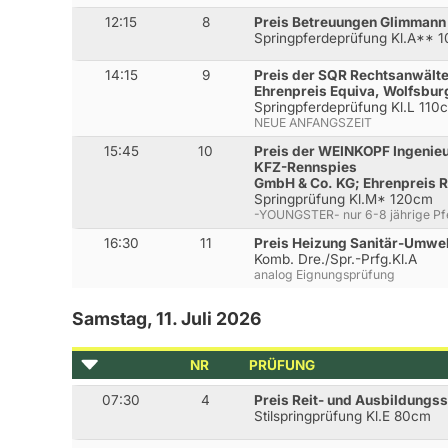
12:15
8
Preis Betreuungen Glimmann
Springpferdeprüfung Kl.A** 
14:15
9
Preis der SQR Rechtsanwält
Ehrenpreis Equiva, Wolfsbur
Springpferdeprüfung Kl.L 110
NEUE ANFANGSZEIT
15:45
10
Preis der WEINKOPF Ingenie
KFZ-Rennspies
GmbH & Co. KG; Ehrenpreis R
Springprüfung Kl.M* 120cm
-YOUNGSTER- nur 6-8 jährige Pf
16:30
11
Preis Heizung Sanitär-Umwel
Komb. Dre./Spr.-Prfg.Kl.A
analog Eignungsprüfung
Samstag, 11. Juli 2026
NR
PRÜFUNG
07:30
4
Preis Reit- und Ausbildungss
Stilspringprüfung Kl.E 80cm