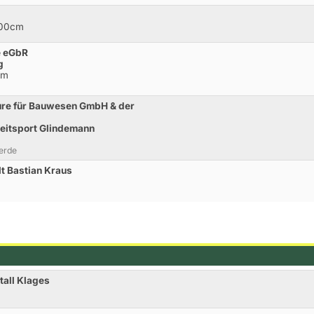
100cm
e eGbR
g
cm
ure für Bauwesen GmbH & der
eitsport Glindemann
erde
t Bastian Kraus
tall Klages