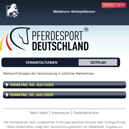
ANMELDEN
Waldbrunn-Strümpfelbrunn
VERANSTALTUNGEN
ZEITPLAN
Weitere Prüfungen der Veranstaltung in zeitlicher Reihenfolge:
SAMSTAG, 04. JULI 2026
SONNTAG, 05. JULI 2026
|
|
Nach oben
Impressum
Desktopversion
Die Richtigkeit der oben aufgeführten Prüfungsergebnisse (Dressur oder Springprüfung)
dieses Reitturnieres, obligt dem Verantwortungsbereich der Meldestelle. Angaben zu