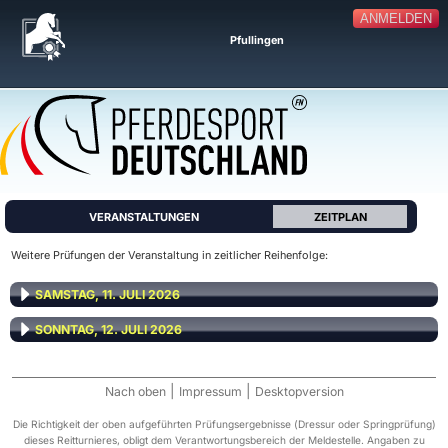
ANMELDEN
Pfullingen
VERANSTALTUNGEN
ZEITPLAN
Weitere Prüfungen der Veranstaltung in zeitlicher Reihenfolge:
SAMSTAG, 11. JULI 2026
SONNTAG, 12. JULI 2026
|
|
Nach oben
Impressum
Desktopversion
Die Richtigkeit der oben aufgeführten Prüfungsergebnisse (Dressur oder Springprüfung)
dieses Reitturnieres, obligt dem Verantwortungsbereich der Meldestelle. Angaben zu