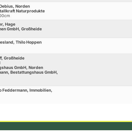
 Oebius, Norden
tallkraft Naturprodukte
100cm
er, Hage
hmen GmbH, Großheide
iesland, Thilo Hoppen
ff, Großheide
d
ngshaus GmbH, Norden
mann, Bestattungshaus GmbH,
no Feddermann, Immobilien,