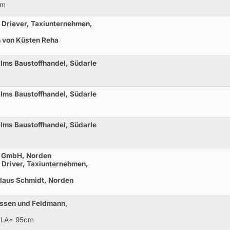
cm
o Driever, Taxiunternehmen,
en von Küsten Reha
lms Baustoffhandel, Südarle
lms Baustoffhandel, Südarle
lms Baustoffhandel, Südarle
s GmbH, Norden
 Driver, Taxiunternehmen,
laus Schmidt, Norden
nssen und Feldmann,
Kl.A* 95cm