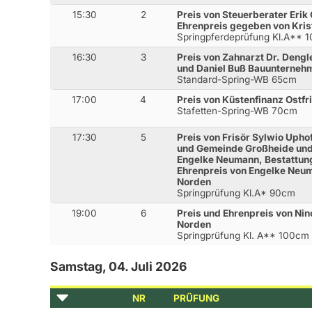
15:30
2
Preis von Steuerberater Erik
Ehrenpreis gegeben von Kris
Springpferdeprüfung Kl.A** 
16:30
3
Preis von Zahnarzt Dr. Dengl
und Daniel Buß Bauunterne
Standard-Spring-WB 65cm
17:00
4
Preis von Küstenfinanz Ostfr
Stafetten-Spring-WB 70cm
17:30
5
Preis von Frisör Sylwio Upho
und Gemeinde Großheide un
Engelke Neumann, Bestattu
Ehrenpreis von Engelke Neu
Norden
Springprüfung Kl.A* 90cm
19:00
6
Preis und Ehrenpreis von Ni
Norden
Springprüfung Kl. A** 100cm
Samstag, 04. Juli 2026
NR
PRÜFUNG