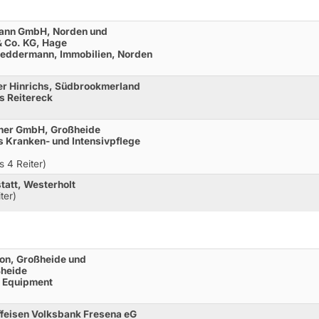
mann GmbH, Norden und
 Co. KG, Hage
Feddermann, Immobilien, Norden
ter Hinrichs, Südbrookmerland
s Reitereck
scher GmbH, Großheide
s Kranken- und Intensivpflege
s 4 Reiter)
tatt, Westerholt
ter)
oon, Großheide und
ßheide
r Equipment
ffeisen Volksbank Fresena eG