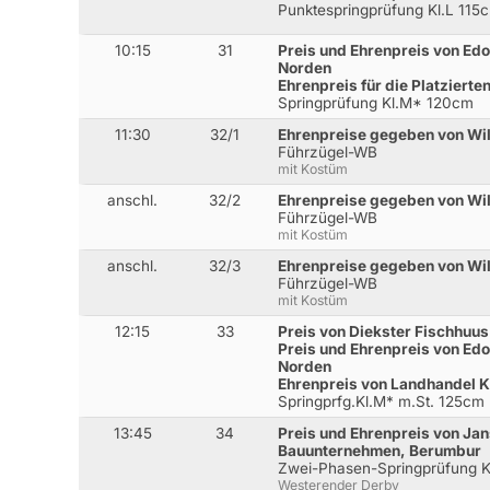
Punktespringprüfung Kl.L 115
10:15
31
Preis und Ehrenpreis von Ed
Norden
Ehrenpreis für die Platziert
Springprüfung Kl.M* 120cm
11:30
32/1
Ehrenpreise gegeben von Wil
Führzügel-WB
mit Kostüm
anschl.
32/2
Ehrenpreise gegeben von Wil
Führzügel-WB
mit Kostüm
anschl.
32/3
Ehrenpreise gegeben von Wil
Führzügel-WB
mit Kostüm
12:15
33
Preis von Diekster Fischhuu
Preis und Ehrenpreis von Edo
Norden
Ehrenpreis von Landhandel K
Springprfg.Kl.M* m.St. 125cm
13:45
34
Preis und Ehrenpreis von Ja
Bauunternehmen, Berumbur
Zwei-Phasen-Springprüfung 
Westerender Derby