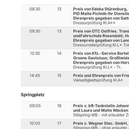
08:30
12
Preis von Edeka Stürenburg,
PID Malte Pichnik-Ihr Dienstl
Ehrenpreis gegeben von Sat
Dressurprüfung Kl.A**
09:30
13
Preis von OTC Ostfries. Tran
undFahrschule Rosendahl, H
Ehrenpreis gegeben von Lan
Dressurreiterprüfung Kl.L* Tr
12:30
14
Preis von Kfz.-Service Barte
Groons Gaststuuv, Großheid
Ehrenpreis gegeben von Hor
Dressurprüfung Kl.L* - Tr.
14:45
15
Preis und Ehrenpreis von Fr
Vielseitigkeitsprüfung Kl.A*
Springplatz
09:00
16
Preis v. bft-Tankstelle Joha
und Laura und Malte Wäcken
Stilspring-WB - mit erlaubter 
10:00
17
Preis v. Wegner Etec. GmbH,
Stilspring-WB - ohne erlaubte