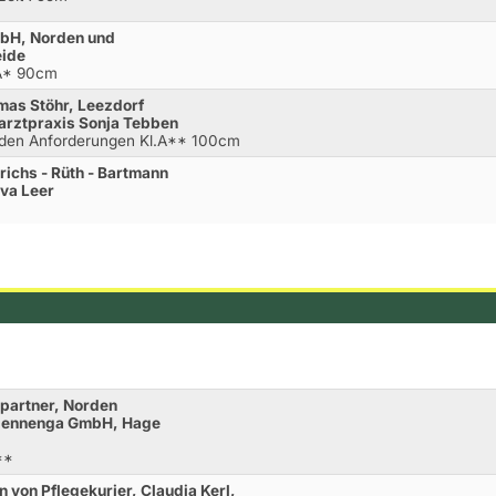
mbH, Norden und
eide
.A* 90cm
mas Stöhr, Leezdorf
arztpraxis Sonja Tebben
nden Anforderungen Kl.A** 100cm
richs - Rüth - Bartmann
va Leer
epartner, Norden
Mennenga GmbH, Hage
**
 von Pflegekurier, Claudia Kerl,