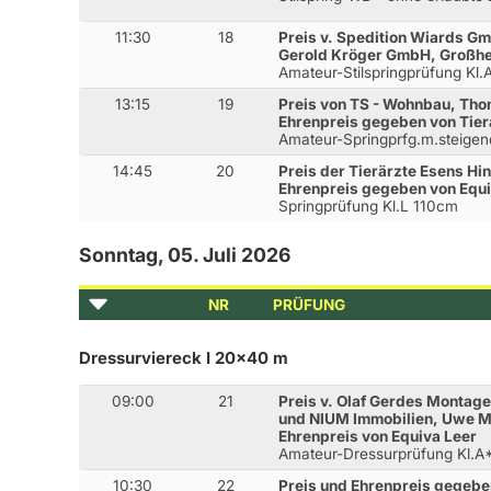
11:30
18
Preis v. Spedition Wiards G
Gerold Kröger GmbH, Großh
Amateur-Stilspringprüfung Kl
13:15
19
Preis von TS - Wohnbau, Tho
Ehrenpreis gegeben von Tier
Amateur-Springprfg.m.steige
14:45
20
Preis der Tierärzte Esens Hin
Ehrenpreis gegeben von Equi
Springprüfung Kl.L 110cm
Sonntag, 05. Juli 2026
NR
PRÜFUNG
Dressurviereck I 20x40 m
09:00
21
Preis v. Olaf Gerdes Montag
und NIUM Immobilien, Uwe 
Ehrenpreis von Equiva Leer
Amateur-Dressurprüfung Kl.A
10:30
22
Preis und Ehrenpreis gegeben