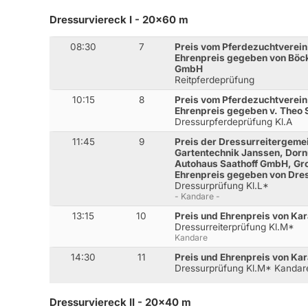
Dressurviereck I - 20x60 m
08:30
7
Preis vom Pferdezuchtverei
Ehrenpreis gegeben von Böc
GmbH
Reitpferdeprüfung
10:15
8
Preis vom Pferdezuchtverei
Ehrenpreis gegeben v. The
Dressurpferdeprüfung Kl.A
11:45
9
Preis der Dressurreitergeme
Gartentechnik Janssen, Dor
Autohaus Saathoff GmbH, Gr
Ehrenpreis gegeben von Dres
Dressurprüfung Kl.L*
- Kandare -
13:15
10
Preis und Ehrenpreis von K
Dressurreiterprüfung Kl.M*
Kandare
14:30
11
Preis und Ehrenpreis von K
Dressurprüfung Kl.M* Kandar
Dressurviereck II - 20x40 m