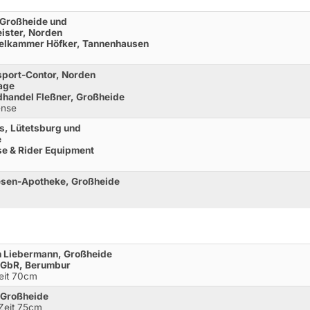
 Großheide und
eister, Norden
telkammer Höfker, Tannenhausen
sport-Contor, Norden
age
dhandel Fleßner, Großheide
ense
ls, Lütetsburg und
e
se & Rider Equipment
iesen-Apotheke, Großheide
nn Liebermann, Großheide
 GbR, Berumbur
Zeit 70cm
 Großheide
 Zeit 75cm