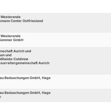
n Westerende
kmann Center Ostfriesland
n Westerende
o Sommer GmbH
inschaft Aurich und
num und
oßheide-Coldinne
surreitergemeinschaft Aurich
arau Bedaachungen GmbH, Hage
arau Bedaachungen GmbH, Hage
e