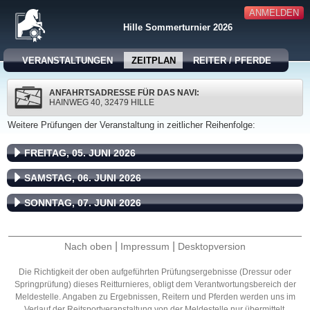
ANMELDEN
Hille Sommerturnier 2026
VERANSTALTUNGEN
ZEITPLAN
REITER / PFERDE
ANFAHRTSADRESSE FÜR DAS NAVI:
HAINWEG 40, 32479 HILLE
Weitere Prüfungen der Veranstaltung in zeitlicher Reihenfolge:
FREITAG, 05. JUNI 2026
SAMSTAG, 06. JUNI 2026
SONNTAG, 07. JUNI 2026
|
|
Nach oben
Impressum
Desktopversion
Die Richtigkeit der oben aufgeführten Prüfungsergebnisse (Dressur oder
Springprüfung) dieses Reitturnieres, obligt dem Verantwortungsbereich der
Meldestelle. Angaben zu Ergebnissen, Reitern und Pferden werden uns im
Verlauf der Reitsportveranstaltung von der Meldestelle nur übermittelt.