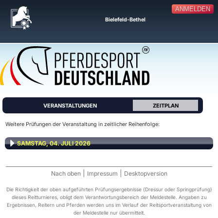
ANMELDEN
Bielefeld-Bethel
VERANSTALTUNGEN
ZEITPLAN
Weitere Prüfungen der Veranstaltung in zeitlicher Reihenfolge:
SAMSTAG, 04. JULI 2026
|
|
Nach oben
Impressum
Desktopversion
Die Richtigkeit der oben aufgeführten Prüfungsergebnisse (Dressur oder Springprüfung)
dieses Reitturnieres, obligt dem Verantwortungsbereich der Meldestelle. Angaben zu
Ergebnissen, Reitern und Pferden werden uns im Verlauf der Reitsportveranstaltung von
der Meldestelle nur übermittelt.