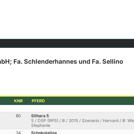
bH; Fa. Schlenderhannes und Fa. Sellino
KNR
PFERD
80
Sithara 5
S / DSP (RPS) / B / 2015 / Szenario / Harvard / B: Wie
Stephanie
34
Schokolatina