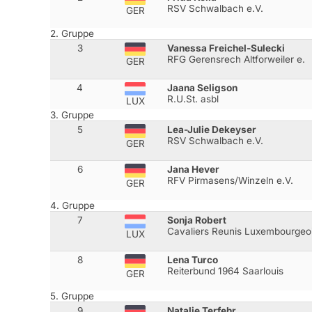
RSV Schwalbach e.V.
GER
2. Gruppe
3
Vanessa Freichel-Sulecki
RFG Gerensrech Altforweiler e.
GER
4
Jaana Seligson
R.U.St. asbl
LUX
3. Gruppe
5
Lea-Julie Dekeyser
RSV Schwalbach e.V.
GER
6
Jana Hever
RFV Pirmasens/Winzeln e.V.
GER
4. Gruppe
7
Sonja Robert
Cavaliers Reunis Luxembourgeo
LUX
8
Lena Turco
Reiterbund 1964 Saarlouis
GER
5. Gruppe
9
Natalie Terfehr