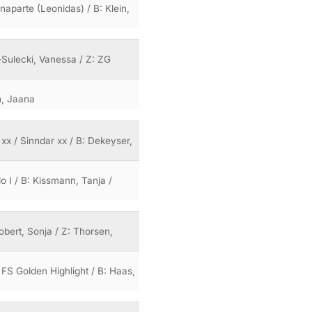
naparte (Leonidas) / B: Klein,
l-Sulecki, Vanessa / Z: ZG
n, Jaana
 xx / Sinndar xx / B: Dekeyser,
 I / B: Kissmann, Tanja /
obert, Sonja / Z: Thorsen,
 FS Golden Highlight / B: Haas,