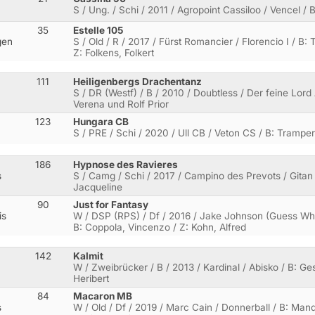
S / Ung. / Schi / 2011 / Agropoint Cassiloo / Vencel / B
35
Estelle 105
gen
S / Old / R / 2017 / Fürst Romancier / Florencio I /
Z: Folkens, Folkert
111
Heiligenbergs Drachentanz
S / DR (Westf) / B / 2010 / Doubtless / Der feine Lord 
Verena und Rolf Prior
123
Hungara CB
S / PRE / Schi / 2020 / Ull CB / Veton CS / B: Tramper
186
Hypnose des Ravieres
s
S / Camg / Schi / 2017 / Campino des Prevots / Gitan 
Jacqueline
90
Just for Fantasy
is
W / DSP (RPS) / Df / 2016 / Jake Johnson (Guess Wh
B: Coppola, Vincenzo / Z: Kohn, Alfred
142
Kalmit
W / Zweibrücker / B / 2013 / Kardinal / Abisko / B: Ge
Heribert
84
Macaron MB
s
W / Old / Df / 2019 / Marc Cain / Donnerball / B: Man