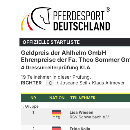
OFFIZIELLE STARTLISTE
Geldpreis der Ahlhelm GmbH
Ehrenpreise der Fa. Theo Sommer Gm
4 Dressurreiterprüfung Kl.A
19 Teilnehmer in dieser Prüfung.
RICHTER
/ Joseane Seil / Klaus Altmeyer
C
NR
NATION
TEILNEHMER
1. Gruppe
1
Lisa Wiesen
RSV Schwalbach e.V.
GER
2
Frida Kolla