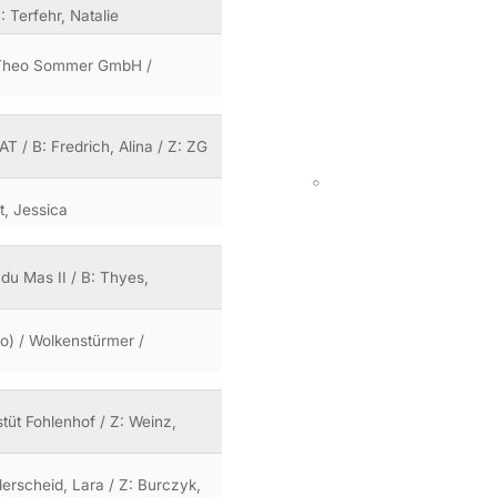
: Terfehr, Natalie
 B: Theo Sommer GmbH /
AT / B: Fredrich, Alina / Z: ZG
t, Jessica
du Mas II / B: Thyes,
o) / Wolkenstürmer /
stüt Fohlenhof / Z: Weinz,
derscheid, Lara / Z: Burczyk,