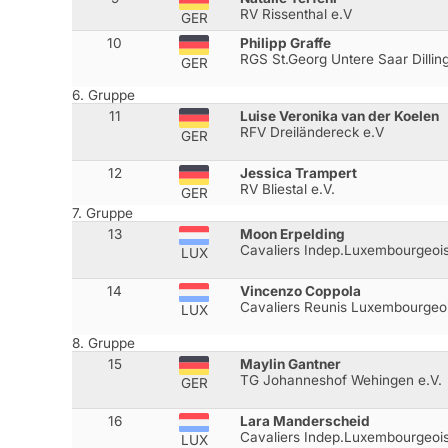
RV Rissenthal e.V
GER
10
Philipp Graffe
RGS St.Georg Untere Saar Dillin
GER
6. Gruppe
11
Luise Veronika van der Koelen
RFV Dreiländereck e.V
GER
12
Jessica Trampert
RV Bliestal e.V.
GER
7. Gruppe
13
Moon Erpelding
Cavaliers Indep.Luxembourgeoi
LUX
14
Vincenzo Coppola
Cavaliers Reunis Luxembourgeo
LUX
8. Gruppe
15
Maylin Gantner
TG Johanneshof Wehingen e.V.
GER
16
Lara Manderscheid
Cavaliers Indep.Luxembourgeoi
LUX