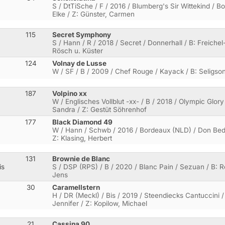
S / DtTiSche / F / 2016 / Blumberg's Sir Wittekind / Bo
Elke / Z: Günster, Carmen
115
Secret Symphony
S / Hann / R / 2018 / Secret / Donnerhall / B: Freiche
Rösch u. Küster
124
Volnay de Lusse
W / SF / B / 2009 / Chef Rouge / Kayack / B: Seligso
187
Volpino xx
W / Englisches Vollblut -xx- / B / 2018 / Olympic Glory
Sandra / Z: Gestüt Söhrenhof
177
Black Diamond 49
W / Hann / Schwb / 2016 / Bordeaux (NLD) / Don Bedo
Z: Klasing, Herbert
131
Brownie de Blanc
is
S / DSP (RPS) / B / 2020 / Blanc Pain / Sezuan / B: R
Jens
30
Caramellstern
H / DR (Meckl) / Bis / 2019 / Steendiecks Cantuccini /
Jennifer / Z: Kopilow, Michael
21
Cassina 90