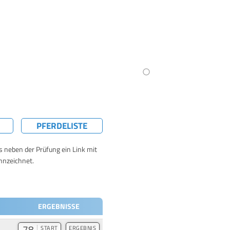
PFERDELISTE
ts neben der Prüfung ein Link mit
nnzeichnet.
ERGEBNISSE
78
START
ERGEBNIS