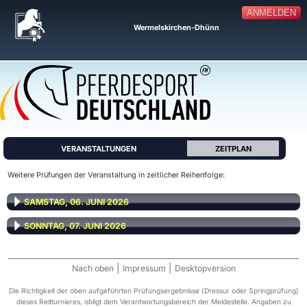
ANMELDEN
Wermelskirchen-Dhünn
VERANSTALTUNGEN
ZEITPLAN
Weitere Prüfungen der Veranstaltung in zeitlicher Reihenfolge:
SAMSTAG, 06. JUNI 2026
SONNTAG, 07. JUNI 2026
|
|
Nach oben
Impressum
Desktopversion
Die Richtigkeit der oben aufgeführten Prüfungsergebnisse (Dressur oder Springprüfung)
dieses Reitturnieres, obligt dem Verantwortungsbereich der Meldestelle. Angaben zu