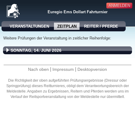
ANMELDEN
Euregio Ems Dollart Fahrturnier
VERANSTALTUNGEN
ZEITPLAN
REITER / PFERDE
Weitere Prüfungen der Veranstaltung in zeitlicher Reihenfolge:
SONNTAG, 14. JUNI 2026
|
|
Nach oben
Impressum
Desktopversion
Die Richtigkeit der oben aufgeführten Prüfungsergebnisse (Dressur oder
Springprüfung) dieses Reitturnieres, obligt dem Verantwortungsbereich der
Meldestelle. Angaben zu Ergebnissen, Reitern und Pferden werden uns im
Verlauf der Reitsportveranstaltung von der Meldestelle nur übermittelt.