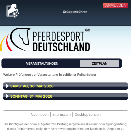
ANMELDEN
Grüppenbühren
VERANSTALTUNGEN
ZEITPLAN
Weitere Prüfungen der Veranstaltung in zeitlicher Reihenfolge:
SAMSTAG, 30. MAI 2026
SONNTAG, 31. MAI 2026
|
|
Nach oben
Impressum
Desktopversion
Die Richtigkeit der oben aufgeführten Prüfungsergebnisse (Dressur oder Springprüfung)
dieses Reitturnieres, obligt dem Verantwortungsbereich der Meldestelle. Angaben zu