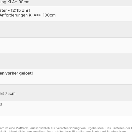
ung Kl.A* 90cm
ter - 12:15 Uhr!
 Anforderungen Kl.A** 100cm
den vorher gelost!
Zeit 75cm
5!
m ist eine Plattform, ausschließlich zur Veröffentlichung von Ergebnissen. Das Einstellen de
keit, obliegt allein dem jeweiligen Veranstalter bzw. Einsteller von Start- und Ergebnislisten.