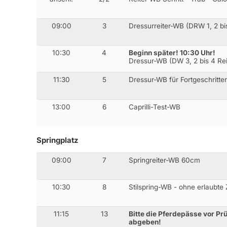
09:00
3
Dressurreiter-WB (DRW 1, 2 bis
10:30
4
Beginn später! 10:30 Uhr!
Dressur-WB (DW 3, 2 bis 4 Rei
11:30
5
Dressur-WB für Fortgeschritte
13:00
6
Caprilli-Test-WB
Springplatz
09:00
7
Springreiter-WB 60cm
10:30
8
Stilspring-WB - ohne erlaubte
11:15
13
Bitte die Pferdepässe vor Pr
abgeben!