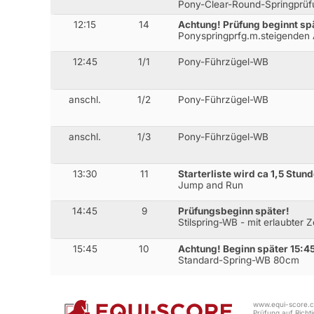
Pony-Clear-Round-Springprüf
12:15
14
Achtung! Prüfung beginnt spä
Ponyspringprfg.m.steigenden
12:45
1/1
Pony-Führzügel-WB
anschl.
1/2
Pony-Führzügel-WB
anschl.
1/3
Pony-Führzügel-WB
13:30
11
Starterliste wird ca 1,5 Stun
Jump and Run
14:45
9
Prüfungsbeginn später!
Stilspring-WB - mit erlaubter 
15:45
10
Achtung! Beginn später 15:4
Standard-Spring-WB 80cm
www.equi-score.co
Prüfung auf Richtig