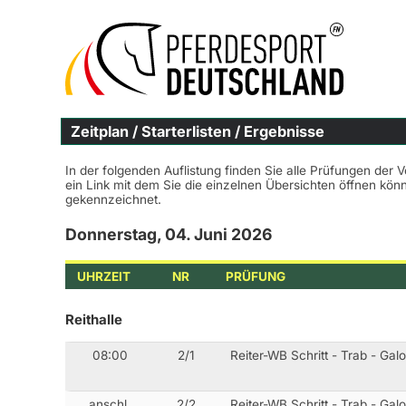
Zeitplan / Starterlisten / Ergebnisse
In der folgenden Auflistung finden Sie alle Prüfungen der 
ein Link mit dem Sie die einzelnen Übersichten öffnen kö
gekennzeichnet.
Donnerstag, 04. Juni 2026
UHRZEIT
NR
PRÜFUNG
Reithalle
08:00
2/1
Reiter-WB Schritt - Trab - Gal
anschl.
2/2
Reiter-WB Schritt - Trab - Gal