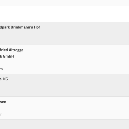
dpark Brinkmann's Hof
fried Altrogge
nik GmbH
cm
o. KG
jsen
cm