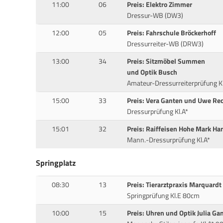
11:00
06
Preis: Elektro Zimmer
Dressur-WB (DW3)
12:00
05
Preis: Fahrschule Bröckerhoff
Dressurreiter-WB (DRW3)
13:00
34
Preis: Sitzmöbel Summen
und Optik Busch
Amateur-Dressurreiterprüfung Kl
15:00
33
Preis: Vera Ganten und Uwe Re
Dressurprüfung Kl.A*
15:01
32
Preis: Raiffeisen Hohe Mark H
Mann.-Dressurprüfung Kl.A*
Springplatz
08:30
13
Preis: Tierarztpraxis Marquardt
Springprüfung Kl.E 80cm
10:00
15
Preis: Uhren und Optik Julia Ga