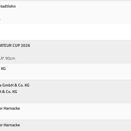
Stadtlohn
p
MATEUR CUP 2026
l.A* 90cm
 KG
he GmbH & Co. KG
 & Co. KG
er Harnacke
er Harnacke