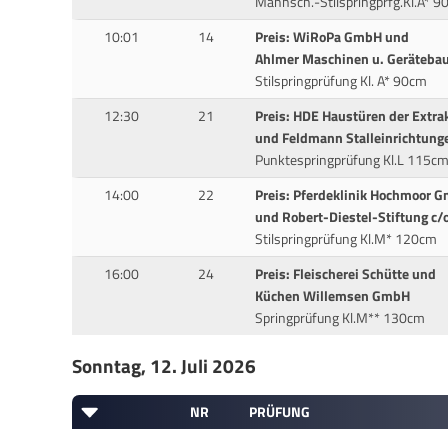
Mannsch.-Stilspringprfg.Kl.A* 9
10:01
14
Preis: WiRoPa GmbH und
Ahlmer Maschinen u. Geräteba
Stilspringprüfung Kl. A* 90cm
12:30
21
Preis: HDE Haustüren der Extr
und Feldmann Stalleinrichtun
Punktespringprüfung Kl.L 115c
14:00
22
Preis: Pferdeklinik Hochmoor 
und Robert-Diestel-Stiftung c/o 
Stilspringprüfung Kl.M* 120cm
16:00
24
Preis: Fleischerei Schütte und
Küchen Willemsen GmbH
Springprüfung Kl.M** 130cm
Sonntag, 12. Juli 2026
NR
PRÜFUNG