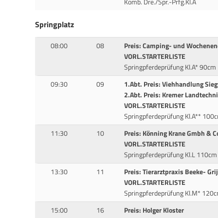
Komb. Dre./Spr.-Prfg.Kl.A
Springplatz
08:00
08
Preis: Camping- und Wochenen
VORL.STARTERLISTE
Springpferdeprüfung Kl.A* 90cm
09:30
09
1.Abt. Preis: Viehhandlung Sieg
2.Abt. Preis: Kremer Landtech
VORL.STARTERLISTE
Springpferdeprüfung Kl.A** 100
11:30
10
Preis: Könning Krane Gmbh & C
VORL.STARTERLISTE
Springpferdeprüfung Kl.L 110cm
13:30
11
Preis: Tierarztpraxis Beeke- Gri
VORL.STARTERLISTE
Springpferdeprüfung Kl.M* 120
15:00
16
Preis: Holger Kloster