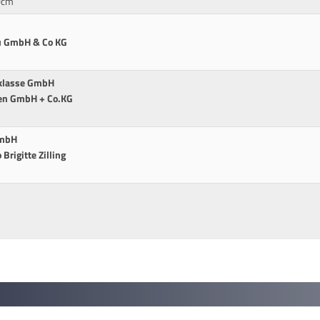
0cm
u GmbH & Co KG
aklasse GmbH
gen GmbH + Co.KG
m
GmbH
Brigitte Zilling