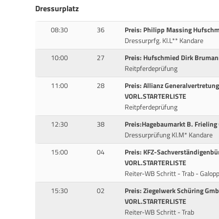
Dressurplatz
08:30
36
Preis: Philipp Massing Hufsch
Dressurprfg. Kl.L** Kandare
10:00
27
Preis: Hufschmied Dirk Bruman
Reitpferdeprüfung
11:00
28
Preis: Allianz Generalvertretun
VORL.STARTERLISTE
Reitpferdeprüfung
12:30
38
Preis:Hagebaumarkt B. Frielin
Dressurprüfung Kl.M* Kandare
15:00
04
Preis: KFZ-Sachverständigenb
VORL.STARTERLISTE
Reiter-WB Schritt - Trab - Galop
15:30
02
Preis: Ziegelwerk Schüring Gm
VORL.STARTERLISTE
Reiter-WB Schritt - Trab