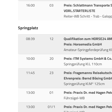
16:00
03
Preis: Schlattmann Transporte 
VORL.STARTERLISTE
Reiter-WB Schritt - Trab - Galop
Springplatz
08:39
12
Qualifikation zum HORSE24 A
Preis: Horsemedia GmbH
Amateur-Springpferdeprüfung K
10:00
20
Preis: ITM Systems GmbH & Co.
Springprüfung Kl.L 110cm
11:45
23
Preis: Fragemanns Reisekutsc
Ehrenpreis: Bernd Bösing GmbH
Springprüfung Kl.M* 125cm
13:00
01
Preis: Praxis Dr. med Hagen Pet
Führzügel-WB
13:00
01/1
Preis: Praxis Dr. med Hagen Pet