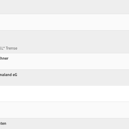
.L* Trense
chner
amaland eG
nten