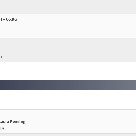
H + Co.KG
m
Laura Rensing
l.A