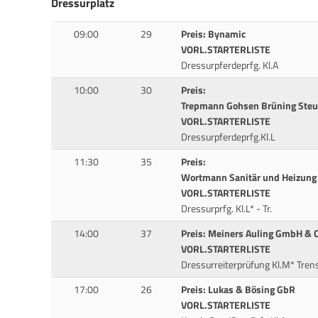
Dressurplatz
09:00
29
Preis: Bynamic
VORL.STARTERLISTE
Dressurpferdeprfg. Kl.A
10:00
30
Preis:
Trepmann Gohsen Brüning Steu
VORL.STARTERLISTE
Dressurpferdeprfg.Kl.L
11:30
35
Preis:
Wortmann Sanitär und Heizung
VORL.STARTERLISTE
Dressurprfg. Kl.L* - Tr.
14:00
37
Preis: Meiners Auling GmbH & 
VORL.STARTERLISTE
Dressurreiterprüfung Kl.M* Tren
17:00
26
Preis: Lukas & Bösing GbR
VORL.STARTERLISTE