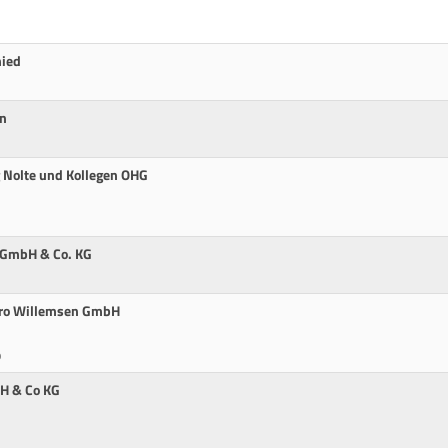
mied
n
g Nolte und Kollegen OHG
g GmbH & Co. KG
üro Willemsen GmbH
p
bH & Co KG