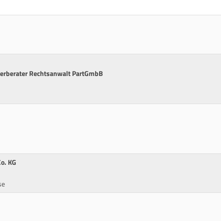
erberater Rechtsanwalt PartGmbB
Co. KG
se