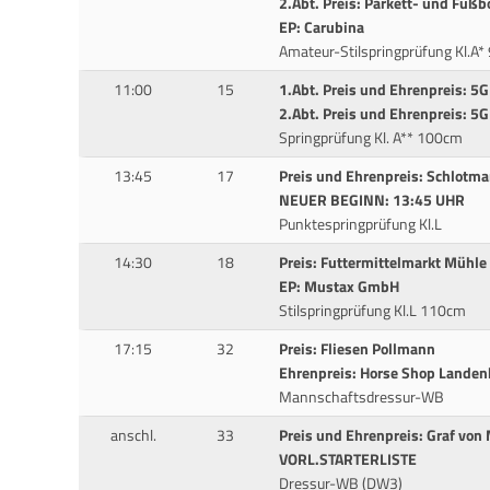
2.Abt. Preis: Parkett- und Fuß
EP: Carubina
Amateur-Stilspringprüfung Kl.A
11:00
15
1.Abt. Preis und Ehrenpreis: 5
2.Abt. Preis und Ehrenpreis: 5
Springprüfung Kl. A** 100cm
13:45
17
Preis und Ehrenpreis: Schlotm
NEUER BEGINN: 13:45 UHR
Punktespringprüfung Kl.L
14:30
18
Preis: Futtermittelmarkt Mühle
EP: Mustax GmbH
Stilspringprüfung Kl.L 110cm
17:15
32
Preis: Fliesen Pollmann
Ehrenpreis: Horse Shop Lande
Mannschaftsdressur-WB
anschl.
33
Preis und Ehrenpreis: Graf von
VORL.STARTERLISTE
Dressur-WB (DW3)