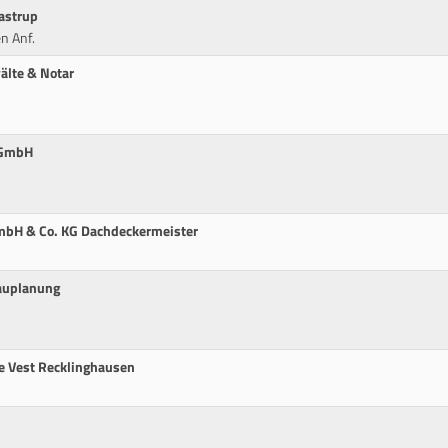
astrup
n Anf.
älte & Notar
 GmbH
GmbH & Co. KG Dachdeckermeister
auplanung
e Vest Recklinghausen