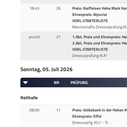
18:45
26
Preis: Raiffeisen Hohe Mark Ha
Ehrenpreis: Alpurial
VORL.STARTERLISTE
Mannschafts Dressurprüfung Kl.
anschl.
27
1.Abt. Preis und Ehrenpreis: H
2.Abt. Preis und Ehrenpreis: H
VORL.STARTERLISTE
Dressurprüfung Kl.A*
Sonntag, 05. Juli 2026
NR
PRÜFUNG
Reithalle
08:00
11
Preis: Volksbank in der Hohen 
Ehrenpreis: Effol
Dressurprfg. Kl.L* - Tr.