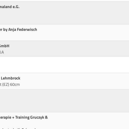
maland e.G.
er by Anja Federwisch
 GmbH
l.A
s Lehmbrock
it (EZ) 60cm
herapie + Training Gruczyk &