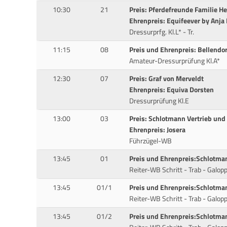
10:30
21
Preis: Pferdefreunde Familie H
Ehrenpreis: Equifeever by Anja
Dressurprfg. Kl.L* - Tr.
11:15
08
Preis und Ehrenpreis: Bellend
Amateur-Dressurprüfung Kl.A*
12:30
07
Preis: Graf von Merveldt
Ehrenpreis: Equiva Dorsten
Dressurprüfung Kl.E
13:00
03
Preis: Schlotmann Vertrieb un
Ehrenpreis: Josera
Führzügel-WB
13:45
01
Preis und Ehrenpreis:Schlotma
Reiter-WB Schritt - Trab - Galop
13:45
01/1
Preis und Ehrenpreis:Schlotma
Reiter-WB Schritt - Trab - Galop
13:45
01/2
Preis und Ehrenpreis:Schlotma