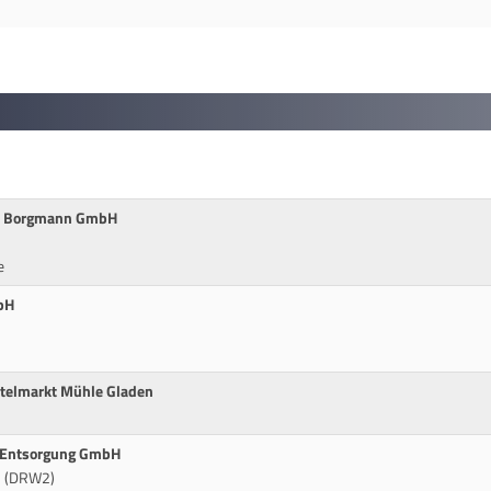
us Borgmann GmbH
e
bH
ttelmarkt Mühle Gladen
t Entsorgung GmbH
B (DRW2)