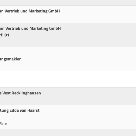
p
nn Vertrieb und Marketing GmbH
p
ann Vertrieb und Marketing GmbH
rf. 01
p
rungsmakler
e Vest Recklinghausen
tung Edda van Haarst
95cm