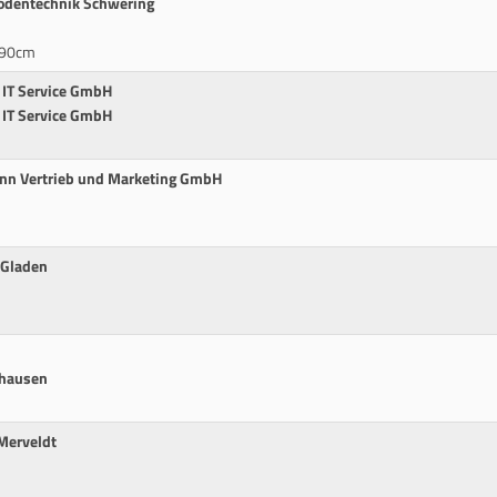
bodentechnik Schwering
* 90cm
G IT Service GmbH
G IT Service GmbH
ann Vertrieb und Marketing GmbH
 Gladen
nhausen
 Merveldt