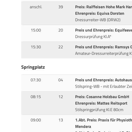
anschl.
39
Preis: Raiffeisen Hohe Mark Ha
Ehrenpreis: Equiva Dorsten
Dressurreiter-WB (DRW2)
15:00
20
Preis und Ehrenpreis: Equifeev
Dressurprüfung Kl.A*
15:30
22
Preis und Ehrenpreis: Ramsys
Amateur-Dressurreiterprüfung K
Springplatz
07:30
04
Preis und Ehrenpreis: Autohau
Stilspring-WB - mit Erlaubter Ze
08:15
12
Preis: Cosanne Holzbau GmbH
Ehrenpreis: Mattes Reitsport
Stilspringprüfung Kl.E 80cm
09:00
13
1.Abt. Preis: Praxis für Physiot
Mendera