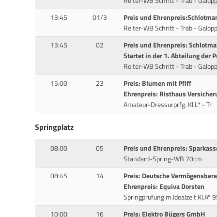
Reiter-WB Schritt - Trab - Galop
13:45
01/3
Preis und Ehrenpreis:Schlotma
Reiter-WB Schritt - Trab - Galop
13:45
02
Preis und Ehrenpreis: Schlotm
Startet in der 1. Abteilung der P
Reiter-WB Schritt - Trab - Galop
15:00
23
Preis: Blumen mit Pfiff
Ehrenpreis: Risthaus Versiche
Amateur-Dressurprfg. Kl.L* - Tr.
Springplatz
08:00
05
Preis und Ehrenpreis: Sparkass
Standard-Spring-WB 70cm
08:45
14
Preis: Deutsche Vermögensbera
Ehrenpreis: Equiva Dorsten
Springprüfung m.Idealzeit Kl.A* 
10:00
16
Preis: Elektro Bügers GmbH