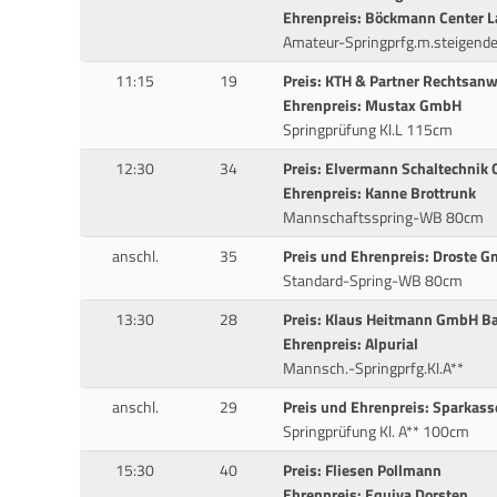
Ehrenpreis: Böckmann Center L
Amateur-Springprfg.m.steigende
11:15
19
Preis: KTH & Partner Rechtsanw
Ehrenpreis: Mustax GmbH
Springprüfung Kl.L 115cm
12:30
34
Preis: Elvermann Schaltechnik
Ehrenpreis: Kanne Brottrunk
Mannschaftsspring-WB 80cm
anschl.
35
Preis und Ehrenpreis: Droste 
Standard-Spring-WB 80cm
13:30
28
Preis: Klaus Heitmann GmbH B
Ehrenpreis: Alpurial
Mannsch.-Springprfg.Kl.A**
anschl.
29
Preis und Ehrenpreis: Sparkass
Springprüfung Kl. A** 100cm
15:30
40
Preis: Fliesen Pollmann
Ehrenpreis: Equiva Dorsten