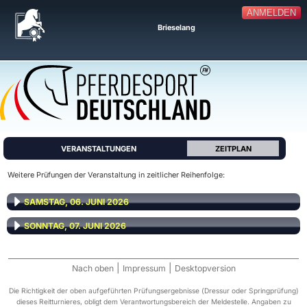
ANMELDEN
Brieselang
VERANSTALTUNGEN
ZEITPLAN
Weitere Prüfungen der Veranstaltung in zeitlicher Reihenfolge:
SAMSTAG, 06. JUNI 2026
SONNTAG, 07. JUNI 2026
|
|
Nach oben
Impressum
Desktopversion
Die Richtigkeit der oben aufgeführten Prüfungsergebnisse (Dressur oder Springprüfung)
dieses Reitturnieres, obligt dem Verantwortungsbereich der Meldestelle. Angaben zu