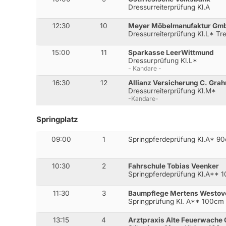
Dressurreiterprüfung Kl.A
12:30
10
Meyer Möbelmanufaktur Gm
Dressurreiterprüfung Kl.L* Tr
15:00
11
Sparkasse LeerWittmund
Dressurprüfung Kl.L*
- Kandare -
16:30
12
Allianz Versicherung C. Grah
Dressurreiterprüfung Kl.M*
-Kandare-
Springplatz
09:00
1
Springpferdeprüfung Kl.A* 9
10:30
2
Fahrschule Tobias Veenker
Springpferdeprüfung Kl.A** 
11:30
3
Baumpflege Mertens Westov
Springprüfung Kl. A** 100cm
13:15
4
Arztpraxis Alte Feuerwache C