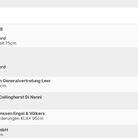
ng
erd
Zeit 75cm
erd
n Generalvertretung Leer
5cm
ollinghorst Di Nanni
nssen Engel & Völkers
orderungen Kl.A* 95cm
GmbH
cm