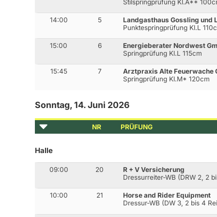
Stilspringprüfung Kl.A** 100
14:00
5
Landgasthaus Gossling und 
Punktespringprüfung Kl.L 110
15:00
6
Energieberater Nordwest G
Springprüfung Kl.L 115cm
15:45
7
Arztpraxis Alte Feuerwache C
Springprüfung Kl.M* 120cm
Sonntag, 14. Juni 2026
NR
PRÜFUNG
Halle
09:00
20
R + V Versicherung
Dressurreiter-WB (DRW 2, 2 bi
10:00
21
Horse and Rider Equipment
Dressur-WB (DW 3, 2 bis 4 Rei