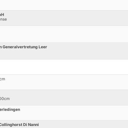
bH
ense
n Generalvertretung Leer
0cm
100cm
erledingen
ollinghorst Di Nanni