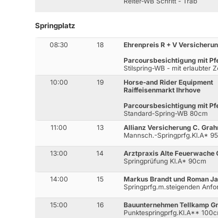
Reiter-WB Schritt - Trab
Springplatz
08:30
18
Ehrenpreis R + V Versicheru
Parcoursbesichtigung mit Pf
Stilspring-WB - mit erlaubter 
10:00
19
Horse-and Rider Equipment
Raiffeisenmarkt Ihrhove
Parcoursbesichtigung mit Pf
Standard-Spring-WB 80cm
11:00
13
Allianz Versicherung C. Grah
Mannsch.-Springprfg.Kl.A* 9
13:00
14
Arztpraxis Alte Feuerwache C
Springprüfung Kl.A* 90cm
14:00
15
Markus Brandt und Roman Ja
Springprfg.m.steigenden Anf
15:00
16
Bauunternehmen Tellkamp 
Punktespringprfg.Kl.A** 100