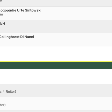
cm
Logopädie Urte Sintowski
cm
mbH
ollinghorst Di Nanni
s 4 Reiter)
ter)