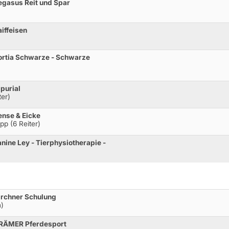
egasus Reit und Spar
iffeisen
Portia Schwarze - Schwarze
lpurial
ter)
ense & Eicke
pp (6 Reiter)
anine Ley - Tierphysiotherapie -
irchner Schulung
n)
 KRÄMER Pferdesport