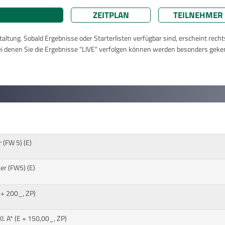
ZEITPLAN
TEILNEHMER
taltung. Sobald Ergebnisse oder Starterlisten verfügbar sind, erscheint rech
ei denen Sie die Ergebnisse "LIVE" verfolgen können werden besonders geke
 (FW 5) (E)
r (FW5) (E)
 + 200_, ZP)
. A* (E + 150,00_, ZP)