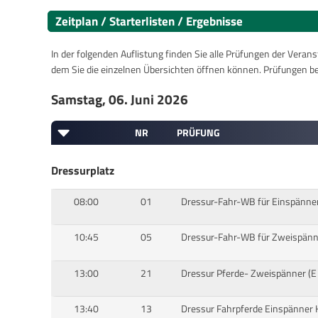
Zeitplan / Starterlisten / Ergebnisse
In der folgenden Auflistung finden Sie alle Prüfungen der Verans
dem Sie die einzelnen Übersichten öffnen können. Prüfungen b
Samstag, 06. Juni 2026
NR
PRÜFUNG
Dressurplatz
08:00
01
Dressur-Fahr-WB für Einspänner
10:45
05
Dressur-Fahr-WB für Zweispänne
13:00
21
Dressur Pferde- Zweispänner (E
13:40
13
Dressur Fahrpferde Einspänner Kl