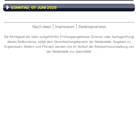
SONNTAG, 07. JUNI 2026
|
|
Nach oben
Impressum
Desktopversion
Die Richtigkeit der oben aufgeführten Prüfungsergebnisse (Dressur oder Springprüfung)
dieses Reitturnieres, obligt dem Verantwortungsbereich der Meldestelle. Angaben zu
Ergebnissen, Reitern und Pferden werden uns im Verlauf der Reitsportveranstaltung von
der Meldestelle nur übermittelt.