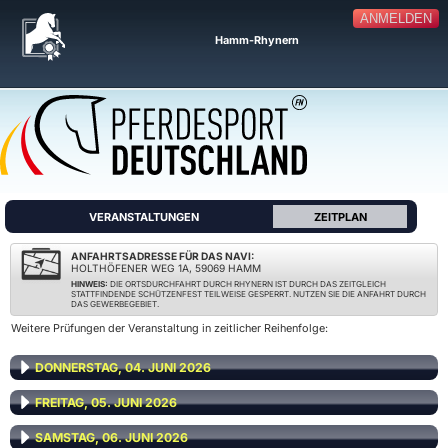
ANMELDEN
Hamm-Rhynern
VERANSTALTUNGEN
ZEITPLAN
ANFAHRTSADRESSE FÜR DAS NAVI:
HOLTHÖFENER WEG 1A, 59069 HAMM
HINWEIS:
DIE ORTSDURCHFAHRT DURCH RHYNERN IST DURCH DAS ZEITGLEICH
STATTFINDENDE SCHÜTZENFEST TEILWEISE GESPERRT. NUTZEN SIE DIE ANFAHRT DURCH
DAS GEWERBEGEBIET.
Weitere Prüfungen der Veranstaltung in zeitlicher Reihenfolge:
DONNERSTAG, 04. JUNI 2026
FREITAG, 05. JUNI 2026
SAMSTAG, 06. JUNI 2026