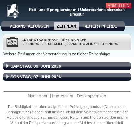
ANMELDEN
Reit- und Springturnier mit Uckermarkmeisterschaft
Dressur
VERANSTALTUNGEN
ZEITPLAN
REITER / PFERDE
ANFAHRTSADRESSE FÜR DAS NAVI:
STORKOW STEINDAMM 1, 17268 TEMPLIN/OT STORKOW
Weitere Prüfungen der Veranstaltung in zeitlicher Reihenfolge:
SAMSTAG, 06. JUNI 2026
SONNTAG, 07. JUNI 2026
|
|
Nach oben
Impressum
Desktopversion
Die Richtigkeit der oben aufgeführten Prüfungsergebnisse (Dressur oder
Springprüfung) dieses Reitturnieres, obligt dem Verantwortungsbereich der
Meldestelle. Angaben zu Ergebnissen, Reitern und Pferden werden uns im
Verlauf der Reitsportveranstaltung von der Meldestelle nur übermittelt.