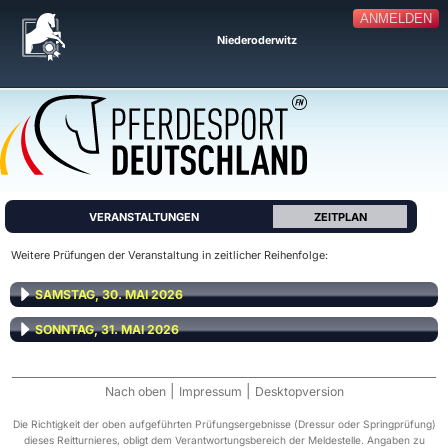
ANMELDEN
Niederoderwitz
VERANSTALTUNGEN
ZEITPLAN
Weitere Prüfungen der Veranstaltung in zeitlicher Reihenfolge:
SAMSTAG, 30. MAI 2026
SONNTAG, 31. MAI 2026
|
|
Nach oben
Impressum
Desktopversion
Die Richtigkeit der oben aufgeführten Prüfungsergebnisse (Dressur oder Springprüfung)
dieses Reitturnieres, obligt dem Verantwortungsbereich der Meldestelle. Angaben zu