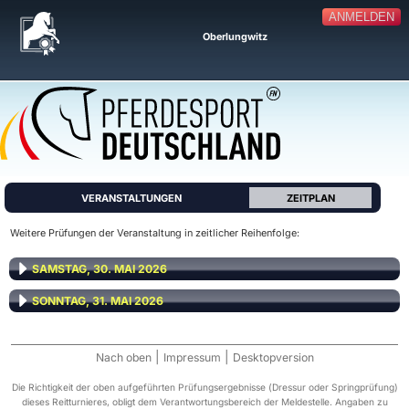
ANMELDEN
Oberlungwitz
VERANSTALTUNGEN
ZEITPLAN
Weitere Prüfungen der Veranstaltung in zeitlicher Reihenfolge:
SAMSTAG, 30. MAI 2026
SONNTAG, 31. MAI 2026
|
|
Nach oben
Impressum
Desktopversion
Die Richtigkeit der oben aufgeführten Prüfungsergebnisse (Dressur oder Springprüfung)
dieses Reitturnieres, obligt dem Verantwortungsbereich der Meldestelle. Angaben zu