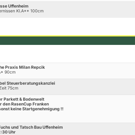
asse Uffenheim
ernissen Kl.A** 100cm
he Praxis Milan Repcik
.A* 90cm
bel Steuerberatungskanzlei
 Zeit 75cm
r Parkett & Bodenwelt
ür den RasenCup Franken
 sonst keine Startgenehmigung !!
Fuchs und Tatsch Bau Uffenheim
:30 Uhr