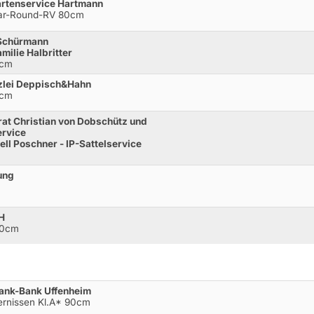
artenservice Hartmann
ear-Round-RV 80cm
 Schürmann
ilie Halbritter
0cm
zlei Deppisch&Hahn
0cm
at Christian von Dobschütz und
ervice
ll Poschner - IP-Sattelservice
ung
H
20cm
bank-Bank Uffenheim
ernissen Kl.A* 90cm