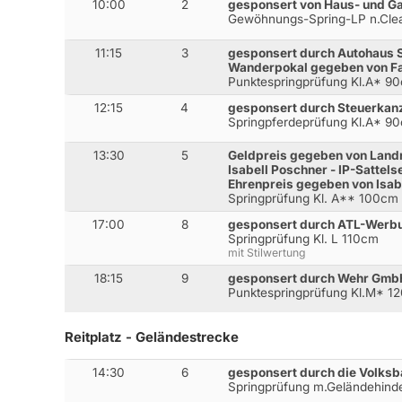
10:00
2
gesponsert von Haus- und G
Gewöhnungs-Spring-LP n.Cl
11:15
3
gesponsert durch Autohaus
Wanderpokal gegeben von Fam
Punktespringprüfung Kl.A* 9
12:15
4
gesponsert durch Steuerkan
Springpferdeprüfung Kl.A* 9
13:30
5
Geldpreis gegeben von Landr
Isabell Poschner - IP-Sattels
Ehrenpreis gegeben von Isabe
Springprüfung Kl. A** 100cm
17:00
8
gesponsert durch ATL-Werb
Springprüfung Kl. L 110cm
mit Stilwertung
18:15
9
gesponsert durch Wehr Gmb
Punktespringprüfung Kl.M* 1
Reitplatz - Geländestrecke
14:30
6
gesponsert durch die Volks
Springprüfung m.Geländehind