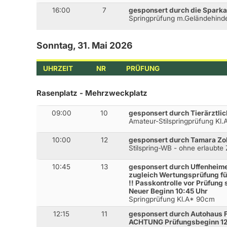
16:00
7
gesponsert durch die Spark
Springprüfung m.Geländehind
Sonntag, 31. Mai 2026
UHRZEIT
NR
PRÜFUNG
Rasenplatz - Mehrzweckplatz
09:00
10
gesponsert durch Tierärztlic
Amateur-Stilspringprüfung Kl
10:00
12
gesponsert durch Tamara Zo
Stilspring-WB - ohne erlaubte
10:45
13
gesponsert durch Uffenheime
zugleich Wertungsprüfung f
!! Passkontrolle vor Prüfung
Neuer Beginn 10:45 Uhr
Springprüfung Kl.A* 90cm
12:15
11
gesponsert durch Autohaus 
ACHTUNG Prüfungsbeginn 12