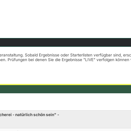
Veranstaltung. Sobald Ergebnisse oder Starterlisten verfügbar sind, er
nnen. Prüfungen bei denen Sie die Ergebnisse "LIVE" verfolgen könne
erei - natürlich schön sein" -