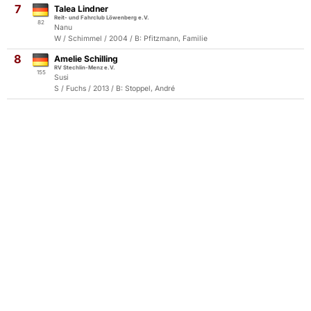
7
Talea Lindner
Reit- und Fahrclub Löwenberg e.V.
82
Nanu
W / Schimmel / 2004 / B: Pfitzmann, Familie
8
Amelie Schilling
RV Stechlin-Menz e.V.
155
Susi
S / Fuchs / 2013 / B: Stoppel, André