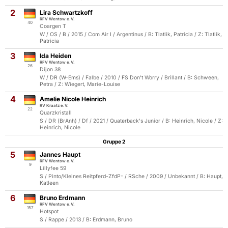
2
Lira Schwartzkoff
RFV Wentow e.V.
40
Coargen T
W / OS / B / 2015 / Com Air I / Argentinus / B: Tlatlik, Patricia / Z: Tlatlik,
Patricia
3
Ida Heiden
RFV Wentow e.V.
26
Dijon 38
W / DR (W-Ems) / Falbe / 2010 / FS Don't Worry / Brillant / B: Schween,
Petra / Z: Wiegert, Marie-Louise
4
Amelie Nicole Heinrich
RV Kraatz e.V.
22
Quarzkristall
S / DR (BrAnh) / Df / 2021 / Quaterback's Junior / B: Heinrich, Nicole / Z:
Heinrich, Nicole
Gruppe 2
5
Jannes Haupt
RFV Wentow e.V.
9
Lillyfee 59
S / Pinto/Kleines Reitpferd-ZfdP- / RSche / 2009 / Unbekannt / B: Haupt,
Katleen
6
Bruno Erdmann
RFV Wentow e.V.
157
Hotspot
S / Rappe / 2013 / B: Erdmann, Bruno