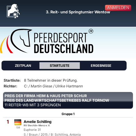
ANMELDEN
3. Reit- und Springturnier Wentow
ZEITPLAN
STARTLISTE
ERGEBNISSE
Startliste:
8 Teilnehmer in dieser Prüfung.
Richter:
C:
/ Martin Giese / Ulrike Hartmann
PREIS DER FIRMA HEIM & HAUS PETER SCHUR
PREIS DES LANDWIRTSCHAFTSBETRIEBES RALF TORNOW
11 REITER-WB MIT 3 SPRÜNGEN
Gruppe 1
1
Amelie Schilling
RV Stechlin-Menz e.V.
138
Euphorie 31
S / Braun / 2015 / B: Schilling, Antonia