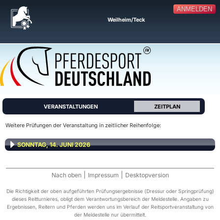
ANMELDEN
Weilheim/Teck
VERANSTALTUNGEN
ZEITPLAN
Weitere Prüfungen der Veranstaltung in zeitlicher Reihenfolge:
SONNTAG, 14. JUNI 2026
|
|
Nach oben
Impressum
Desktopversion
Die Richtigkeit der oben aufgeführten Prüfungsergebnisse (Dressur oder Springprüfung)
dieses Reitturnieres, obligt dem Verantwortungsbereich der Meldestelle. Angaben zu
Ergebnissen, Reitern und Pferden werden uns im Verlauf der Reitsportveranstaltung von
der Meldestelle nur übermittelt.