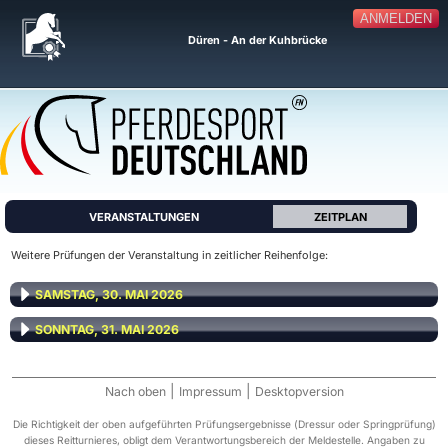
ANMELDEN
Düren - An der Kuhbrücke
VERANSTALTUNGEN
ZEITPLAN
Weitere Prüfungen der Veranstaltung in zeitlicher Reihenfolge:
SAMSTAG, 30. MAI 2026
SONNTAG, 31. MAI 2026
|
|
Nach oben
Impressum
Desktopversion
Die Richtigkeit der oben aufgeführten Prüfungsergebnisse (Dressur oder Springprüfung)
dieses Reitturnieres, obligt dem Verantwortungsbereich der Meldestelle. Angaben zu