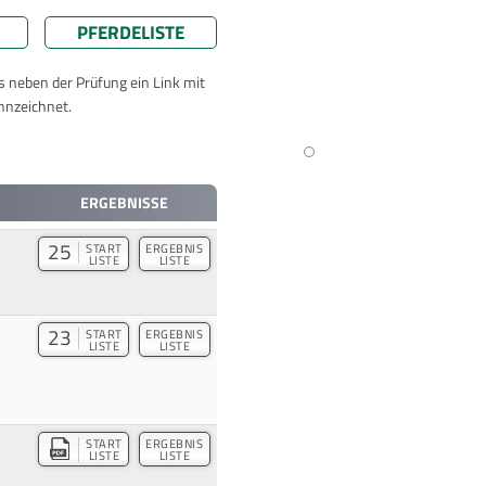
PFERDELISTE
ts neben der Prüfung ein Link mit
nnzeichnet.
ERGEBNISSE
25
START
ERGEBNIS
LISTE
LISTE
23
START
ERGEBNIS
LISTE
LISTE
START
ERGEBNIS
LISTE
LISTE