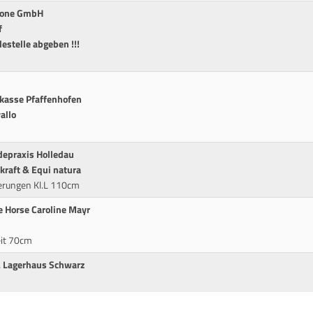
ozone GmbH
f
destelle abgeben !!!
rkasse Pfaffenhofen
allo
depraxis Holledau
kraft & Equi natura
erungen Kl.L 110cm
 Horse Caroline Mayr
eit 70cm
& Lagerhaus Schwarz