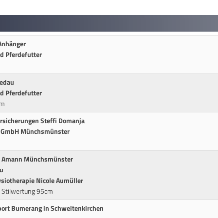
Anhänger
d Pferdefutter
ledau
d Pferdefutter
cm
rsicherungen Steffi Domanja
ra GmbH Münchsmünster
all Amann Münchsmünster
u
siotherapie Nicole Aumüller
t Stilwertung 95cm
port Bumerang in Schweitenkirchen