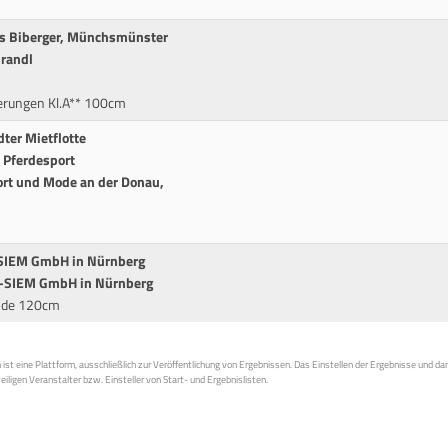
us Biberger, Münchsmünster
Brandl
erungen Kl.A** 100cm
ter Mietflotte
 Pferdesport
ort und Mode an der Donau,
SIEM GmbH in Nürnberg
K-SIEM GmbH in Nürnberg
unde 120cm
st eine Plattform, ausschließlich zur Veröffentlichung von Ergebnissen. Das Einstellen der Ergebnisse und da
weiligen Veranstalter bzw. Einsteller von Start- und Ergebnislisten.