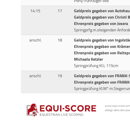
Pony-Führzügel-WB
14:15
17
Geldpreis gegeben von Autoha
Geldpreis gegeben von Christi 
Ehrenpreis gegeben von Josera
Springprfg.m.steigenden Anford
anschl.
18
Geldpreis gegeben von Ingolstäd
Ehrenpreis gegeben von Krämer
Ehrenpreis gegeben von Reitsp
Michaela Ketzler
Springprüfung Kl.L 115cm
anschl.
19
Geldpreis gegeben von FRANK-
Ehrenpreis gegeben von FRAN
Springprüfung Kl.M* m.Siegerr
www.equi-score.com i
obliegt allein dem je