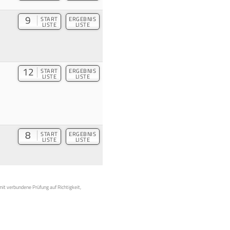
9
START
ERGEBNIS
LISTE
LISTE
12
START
ERGEBNIS
LISTE
LISTE
8
START
ERGEBNIS
LISTE
LISTE
mit verbundene Prüfung auf Richtigkeit,