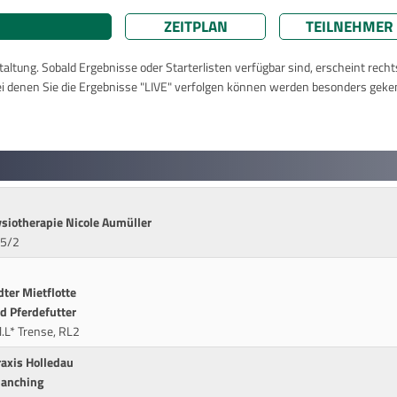
ZEITPLAN
TEILNEHMER
taltung. Sobald Ergebnisse oder Starterlisten verfügbar sind, erscheint rech
ei denen Sie die Ergebnisse "LIVE" verfolgen können werden besonders geke
siotherapie Nicole Aumüller
A5/2
ter Mietflotte
d Pferdefutter
.L* Trense, RL2
axis Holledau
Manching