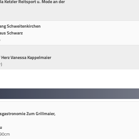
a Ketzler Reitsport u. Mode an der
ang Schweitenkirchen
aus Schwarz
p
f Herz Vanessa Kappelmaier
r)
sgastronomie Zum Grillmaier,
u
* 90cm