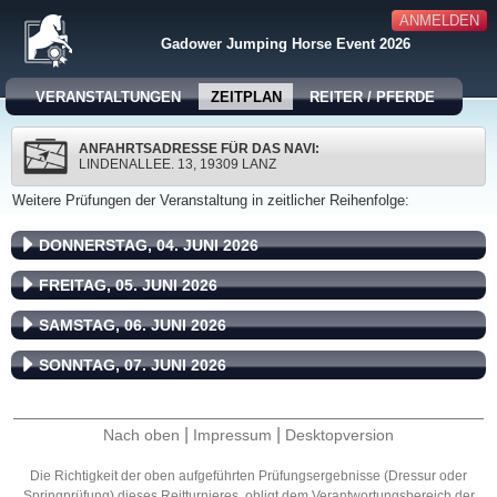
ANMELDEN
Gadower Jumping Horse Event 2026
VERANSTALTUNGEN
ZEITPLAN
REITER / PFERDE
ANFAHRTSADRESSE FÜR DAS NAVI:
LINDENALLEE. 13, 19309 LANZ
Weitere Prüfungen der Veranstaltung in zeitlicher Reihenfolge:
DONNERSTAG, 04. JUNI 2026
FREITAG, 05. JUNI 2026
SAMSTAG, 06. JUNI 2026
SONNTAG, 07. JUNI 2026
|
|
Nach oben
Impressum
Desktopversion
Die Richtigkeit der oben aufgeführten Prüfungsergebnisse (Dressur oder
Springprüfung) dieses Reitturnieres, obligt dem Verantwortungsbereich der