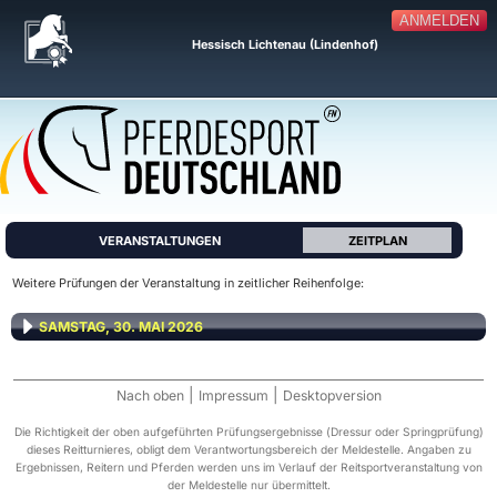
ANMELDEN
Hessisch Lichtenau (Lindenhof)
VERANSTALTUNGEN
ZEITPLAN
Weitere Prüfungen der Veranstaltung in zeitlicher Reihenfolge:
SAMSTAG, 30. MAI 2026
|
|
Nach oben
Impressum
Desktopversion
Die Richtigkeit der oben aufgeführten Prüfungsergebnisse (Dressur oder Springprüfung)
dieses Reitturnieres, obligt dem Verantwortungsbereich der Meldestelle. Angaben zu
Ergebnissen, Reitern und Pferden werden uns im Verlauf der Reitsportveranstaltung von
der Meldestelle nur übermittelt.