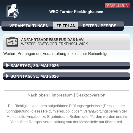
ANMELDEN
WBO Turnier Recklinghausen
VERANSTALTUNGEN
ZEITPLAN
REITER / PFERDE
ANFAHRTSADRESSE FÜR DAS NAVI:
WESTFELDWEG OER-ERKENSCHWICK
Weitere Prüfungen der Veranstaltung in zeitlicher Reihenfolge:
SAMSTAG, 30. MAI 2026
SONNTAG, 31. MAI 2026
|
|
Nach oben
Impressum
Desktopversion
Die Richtigkeit der oben aufgeführten Prüfungsergebnisse (Dressur oder
Springprüfung) dieses Reitturnieres, obligt dem Verantwortungsbereich der
Meldestelle. Angaben zu Ergebnissen, Reitern und Pferden werden uns im
Verlauf der Reitsportveranstaltung von der Meldestelle nur übermittelt.