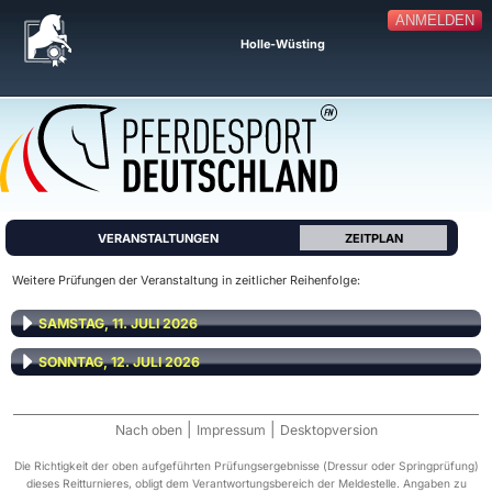
ANMELDEN
Holle-Wüsting
VERANSTALTUNGEN
ZEITPLAN
Weitere Prüfungen der Veranstaltung in zeitlicher Reihenfolge:
SAMSTAG, 11. JULI 2026
SONNTAG, 12. JULI 2026
|
|
Nach oben
Impressum
Desktopversion
Die Richtigkeit der oben aufgeführten Prüfungsergebnisse (Dressur oder Springprüfung)
dieses Reitturnieres, obligt dem Verantwortungsbereich der Meldestelle. Angaben zu