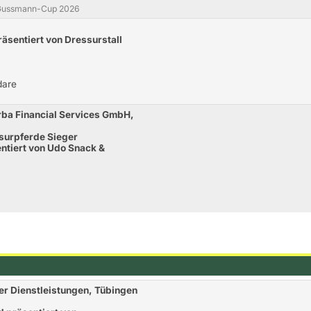
t-Gussmann-Cup 2026
räsentiert von Dressurstall
dare
rba Financial Services GmbH,
surpferde Sieger
entiert von Udo Snack &
r Dienstleistungen, Tübingen