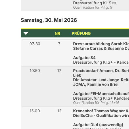
Dressurprüfung Kl. S**
Qualifikation für Prfg. 5
Samstag, 30. Mai 2026
NR
PRÜFUNG
07:30
7
Dressurausbildung Sarah Kle
Stefanie Carras & Susanne D
Aufgabe S4
Dressurprüfung Kl.S* - Kanda
10:50
17
Praxisbedarf Amann, Dr. Bori
Lieb
Die Amateur- und Junge-Reite
JOMA, Familie von Briel
Aufgabe FEI-Mannschaftsaufg
Dressurprüfung Kl.S* Kandar
Qualifikation für Prfg. 15+16
15:00
12
Kronenhof Thomas Wagner & 
Die BuCha - Qualifikation wir
Aufgabe DL4 (auswendig)