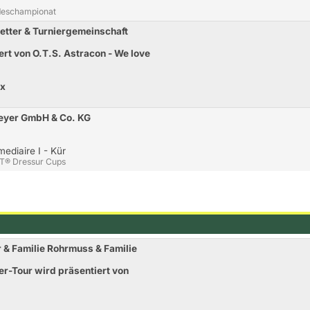
ndeschampionat
etter & Turniergemeinschaft
ert von O.T.S. Astracon - We love
ix
Meyer GmbH & Co. KG
ediaire I - Kür
ST® Dressur Cups
r & Familie Rohrmuss & Familie
r-Tour wird präsentiert von