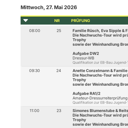
Mittwoch, 27. Mai 2026
NR
PRÜFUNG
08:00
25
Familie Rüsch, Eva Sipple & 
Die Nachwuchs-Tour wird prä
Trophy
sowie der Weinhandlung Bron
Aufgabe DW2
Dressur-WB
Qualifikation zur EB-Bau Jugend
09:30
24
Anette Conzelmann & Familie 
Die Nachwuchs-Tour wird prä
Trophy
sowie der Weinhandlung Bron
Aufgabe RA1/2
Amateur-Dressurreiterprüfung
Qualifikation zur EB-Bau Jugend
11:00
23
Simones Blumenstube & Reits
Die Nachwuchs-Tour wird prä
Trophy
sowie der Weinhandlung Bron