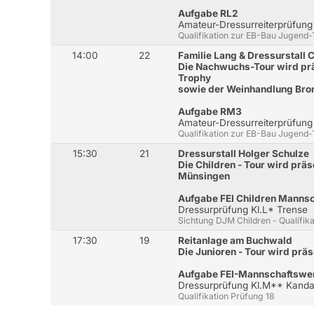
Aufgabe RL2
Amateur-Dressurreiterprüfung 
Qualifikation zur EB-Bau Jugend
14:00
22
Familie Lang & Dressurstall C
Die Nachwuchs-Tour wird prä
Trophy
sowie der Weinhandlung Bron
Aufgabe RM3
Amateur-Dressurreiterprüfung
Qualifikation zur EB-Bau Jugend
15:30
21
Dressurstall Holger Schulze
Die Children - Tour wird prä
Münsingen
Aufgabe FEI Children Manns
Dressurprüfung Kl.L* Trense
Sichtung DJM Children - Qualifik
17:30
19
Reitanlage am Buchwald
Die Junioren - Tour wird prä
Aufgabe FEI-Mannschaftswer
Dressurprüfung Kl.M** Kanda
Qualifikation Prüfung 18