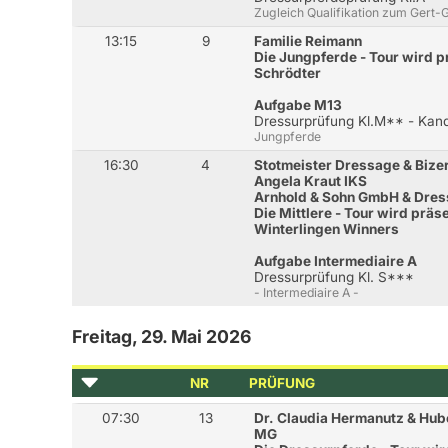
Zugleich Qualifikation zum Ger
13:15
9
Familie Reimann
Die Jungpferde - Tour wird p
Schrödter
Aufgabe M13
Dressurprüfung Kl.M** - Kan
Jungpferde
16:30
4
Stotmeister Dressage & Bize
Angela Kraut IKS
Arnhold & Sohn GmbH & Dres
Die Mittlere - Tour wird präs
Winterlingen Winners
Aufgabe Intermediaire A
Dressurprüfung Kl. S***
- Intermediaire A -
Freitag, 29. Mai 2026
NR
PRÜFUNG
07:30
13
Dr. Claudia Hermanutz & Hube
MG