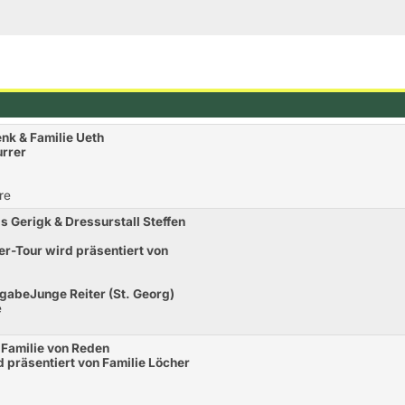
nk & Familie Ueth
urrer
re
s Gerigk & Dressurstall Steffen
r-Tour wird präsentiert von
abeJunge Reiter (St. Georg)
e
Familie von Reden
d präsentiert von Familie Löcher