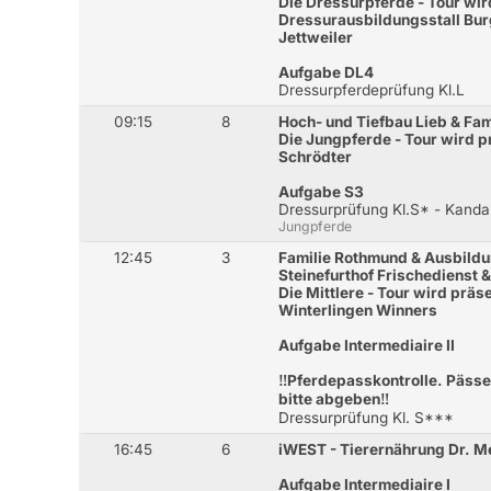
Die Dressurpferde - Tour wir
Dressurausbildungsstall Bur
Jettweiler
Aufgabe DL4
Dressurpferdeprüfung Kl.L
09:15
8
Hoch- und Tiefbau Lieb & Fa
Die Jungpferde - Tour wird p
Schrödter
Aufgabe S3
Dressurprüfung Kl.S* - Kanda
Jungpferde
12:45
3
Familie Rothmund & Ausbildu
Steinefurthof Frischedienst 
Die Mittlere - Tour wird präs
Winterlingen Winners
Aufgabe Intermediaire II
‼️Pferdepasskontrolle. Pässe
bitte abgeben‼️
Dressurprüfung Kl. S***
16:45
6
iWEST - Tierernährung Dr. 
Aufgabe Intermediaire I