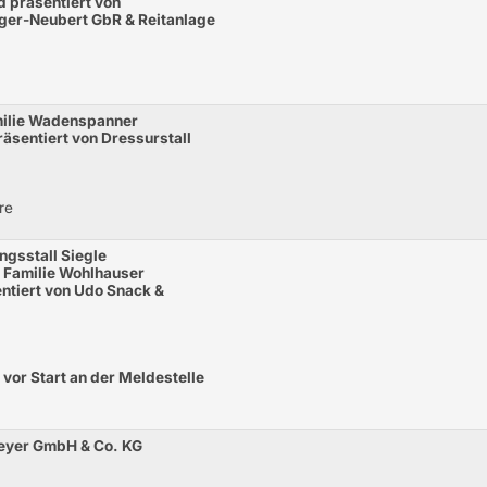
d präsentiert von
ger-Neubert GbR & Reitanlage
milie Wadenspanner
räsentiert von Dressurstall
re
ngsstall Siegle
& Familie Wohlhauser
entiert von Udo Snack &
 vor Start an der Meldestelle
Meyer GmbH & Co. KG