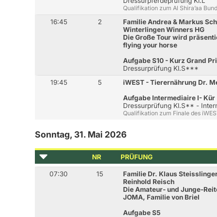
Dressurpferdeprüfung Kl.L
Qualifikation zum Al Shira’aa Bu
16:45
2
Familie Andrea & Markus Sch
Winterlingen Winners HG
Die Große Tour wird präsenti
flying your horse
Aufgabe S10 - Kurz Grand Pr
Dressurprüfung Kl.S***
19:45
5
iWEST - Tierernährung Dr. 
Aufgabe Intermediaire I- Kür
Dressurprüfung Kl.S** - Interm
Qualifikation zum Finale des iWE
Sonntag, 31. Mai 2026
NR
PRÜFUNG
07:30
15
Familie Dr. Klaus Steisslinge
Reinhold Reisch
Die Amateur- und Junge-Reite
JOMA, Familie von Briel
Aufgabe S5