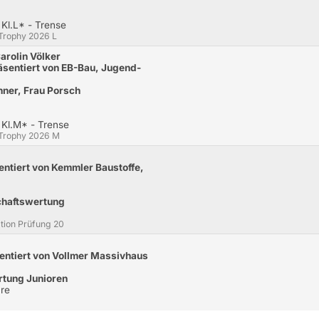
Kl.L* - Trense
-Trophy 2026 L
arolin Völker
sentiert von EB-Bau, Jugend-
ner, Frau Porsch
 Kl.M* - Trense
-Trophy 2026 M
sentiert von Kemmler Baustoffe,
chaftswertung
ation Prüfung 20
sentiert von Vollmer Massivhaus
tung Junioren
re