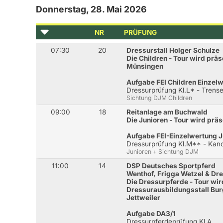
Donnerstag, 28. Mai 2026
NR
PRÜFUNG
07:30
20
Dressurstall Holger Schulze
Die Children - Tour wird prä
Münsingen
Aufgabe FEI Children Einzel
Dressurprüfung Kl.L* - Trens
Sichtung DJM Children
09:00
18
Reitanlage am Buchwald
Die Junioren - Tour wird prä
Aufgabe FEI-Einzelwertung J
Dressurprüfung Kl.M** - Kan
Junioren + Sichtung DJM
11:00
14
DSP Deutsches Sportpferd
Wenthof, Frigga Wetzel & Dr
Die Dressurpferde - Tour wir
Dressurausbildungsstall Bur
Jettweiler
Aufgabe DA3/1
Dressurpferdeprüfung Kl.A