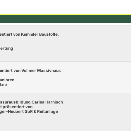
sentiert von Kemmler Baustoffe,
wertung
e
sentiert von Vollmer Massivhaus
unioren
dare
essurausbildung Carina Harnisch
d präsentiert von
ger-Neubert GbR & Reitanlage