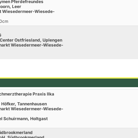
nymen Pferdefreundes
Hoorn, Leer
rkt Wiesedermeer-Wiesede-
20cm
g
G
Center Ostfriesland, Uplengen
enmarkt Wiesedermeer-Wiesede-
chmerztherapie Praxis Ilka
r Höfker, Tannenhausen
enmarkt Wiesedermeer-Wiesede-
l Schuirmann, Holtgast
Südbrookmerland
mbH. Südbrookmerland