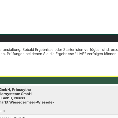
Veranstaltung. Sobald Ergebnisse oder Starterlisten verfügbar sind, er
nnen. Prüfungen bei denen Sie die Ergebnisse "LIVE" verfolgen könne
 GmbH, Friesoythe
Solarsysteme GmbH
al GmbH, Neuss
enmarkt Wiesedermeer-Wiesede-
0cm