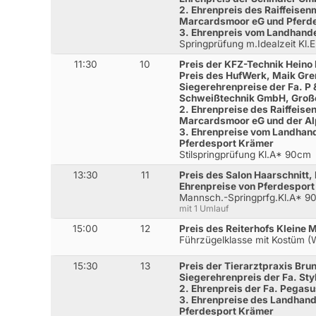
2. Ehrenpreis des Raiffeis
Marcardsmoor eG und Pferd
3. Ehrenpreis vom Landhande
Springprüfung m.Idealzeit Kl.
11:30
10
Preis der KFZ-Technik Heino D
Preis des HufWerk, Maik Gre
Siegerehrenpreise der Fa. P
Schweißtechnik GmbH, Groß
2. Ehrenpreise des Raiffei
Marcardsmoor eG und der Al
3. Ehrenpreise vom Landhand
Pferdesport Krämer
Stilspringprüfung Kl.A* 90cm
13:30
11
Preis des Salon Haarschnitt,
Ehrenpreise von Pferdespor
Mannsch.-Springprfg.Kl.A* 9
mit 1 Umlauf
15:00
12
Preis des Reiterhofs Kleine 
Führzügelklasse mit Kostüm (
15:30
13
Preis der Tierarztpraxis Bru
Siegerehrenpreis der Fa. St
2. Ehrenpreis der Fa. Pegas
3. Ehrenpreise des Landhand
Pferdesport Krämer