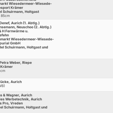
enmarkt Wiesedermeer-Wiesede-
esport Krämer
l Schuirmann, Holtgast
E 85cm
enef, Aurich (1. Abtlg.)
nsemann, Neuschoo (2. Abtlg.)
 & H Fernwärme u.
efehn
senmarkt Wiesedermeer-Wiesede-
purial GmbH
el Schuirmann, Holtgast und
 Petra Weber, Riepe
t Krämer
0cm
Mücke, Aurich
WB)
ns & Wagner, Aurich
yles Werbetechnik, Aurich
us Pro, Vreden
el Schuirmann, Holtgast und