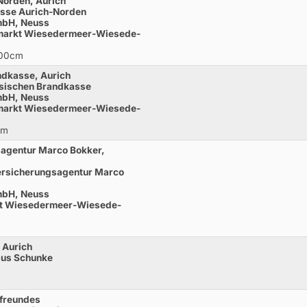
Norden, Aurich
asse Aurich-Norden
GmbH, Neuss
enmarkt Wiesedermeer-Wiesede-
100cm
ndkasse, Aurich
esischen Brandkasse
GmbH, Neuss
enmarkt Wiesedermeer-Wiesede-
cm
sagentur Marco Bokker,
ersicherungsagentur Marco
GmbH, Neuss
rkt Wiesedermeer-Wiesede-
 Aurich
aus Schunke
efreundes