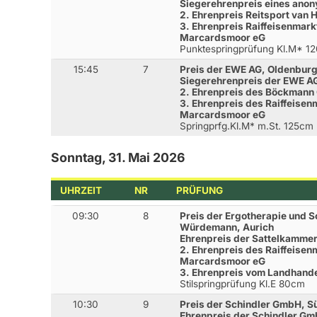
Siegerehrenpreis eines ano
2. Ehrenpreis Reitsport van 
3. Ehrenpreis Raiffeisenma
Marcardsmoor eG
Punktespringprüfung Kl.M* 1
15:45
7
Preis der EWE AG, Oldenbur
Siegerehrenpreis der EWE A
2. Ehrenpreis des Böckmann 
3. Ehrenpreis des Raiffeis
Marcardsmoor eG
Springprfg.Kl.M* m.St. 125cm
Sonntag, 31. Mai 2026
UHRZEIT
NR
PRÜFUNG
09:30
8
Preis der Ergotherapie und S
Würdemann, Aurich
Ehrenpreis der Sattelkamme
2. Ehrenpreis des Raiffeis
Marcardsmoor eG
3. Ehrenpreis vom Landhande
Stilspringprüfung Kl.E 80cm
10:30
9
Preis der Schindler GmbH, 
Ehrenpreis der Schindler G