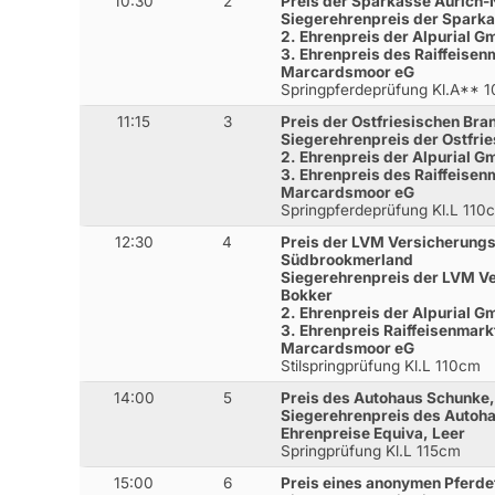
10:30
2
Preis der Sparkasse Aurich-
Siegerehrenpreis der Spark
2. Ehrenpreis der Alpurial 
3. Ehrenpreis des Raiffeis
Marcardsmoor eG
Springpferdeprüfung Kl.A** 
11:15
3
Preis der Ostfriesischen Bra
Siegerehrenpreis der Ostfri
2. Ehrenpreis der Alpurial 
3. Ehrenpreis des Raiffeis
Marcardsmoor eG
Springpferdeprüfung Kl.L 110
12:30
4
Preis der LVM Versicherung
Südbrookmerland
Siegerehrenpreis der LVM V
Bokker
2. Ehrenpreis der Alpurial 
3. Ehrenpreis Raiffeisenma
Marcardsmoor eG
Stilspringprüfung Kl.L 110cm
14:00
5
Preis des Autohaus Schunke,
Siegerehrenpreis des Autoh
Ehrenpreise Equiva, Leer
Springprüfung Kl.L 115cm
15:00
6
Preis eines anonymen Pferd