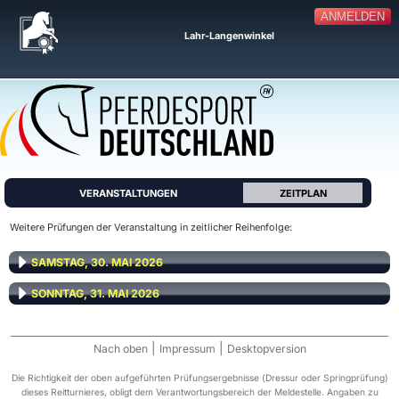
ANMELDEN
Lahr-Langenwinkel
VERANSTALTUNGEN
ZEITPLAN
Weitere Prüfungen der Veranstaltung in zeitlicher Reihenfolge:
SAMSTAG, 30. MAI 2026
SONNTAG, 31. MAI 2026
|
|
Nach oben
Impressum
Desktopversion
Die Richtigkeit der oben aufgeführten Prüfungsergebnisse (Dressur oder Springprüfung)
dieses Reitturnieres, obligt dem Verantwortungsbereich der Meldestelle. Angaben zu